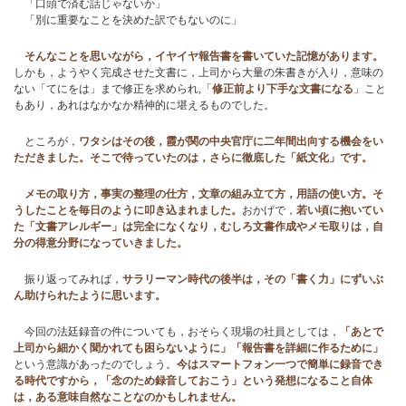
「口頭で済む話じゃないか」
「別に重要なことを決めた訳でもないのに」
そんなことを思いながら，イヤイヤ報告書を書いていた記憶があります。
しかも，ようやく完成させた文書に，上司から大量の朱書きが入り，意味の
ない「てにをは」まで修正を求められ,「
修正前より下手な文書になる
」こと
もあり，あれはなかなか精神的に堪えるものでした。
ところが，
ワタシはその後，霞が関の中央官庁に二年間出向する機会をい
ただきました。そこで待っていたのは，さらに徹底した「紙文化」です。
メモの取り方，事実の整理の仕方，文章の組み立て方，用語の使い方。そ
うしたことを毎日のように叩き込まれました。
おかげで，
若い頃に抱いてい
た「文書アレルギー」は完全になくなり，むしろ文書作成やメモ取りは，自
分の得意分野になっていきました。
振り返ってみれば，
サラリーマン時代の後半は，その「書く力」にずいぶ
ん助けられたように思います。
今回の法廷録音の件についても，おそらく現場の社員としては，
「あとで
上司から細かく聞かれても困らないように」「報告書を詳細に作るために」
という意識があったのでしょう。
今はスマートフォン一つで簡単に録音でき
る時代ですから，「念のため録音しておこう」という発想になること自体
は，ある意味自然なことなのかもしれません。