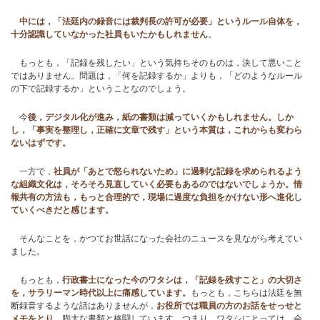
中には，「法廷内の録音には裁判長の許可が必要」というルール自体を，
十分認識していなかった社員もいたかもしれません
。
もっとも，「記録を残したい」という気持ちそのものは，決して悪いこと
ではありません。問題は，「何を記録するか」よりも，「どのようなルール
の下で記録するか」ということなのでしょう。
今
後，デジタル化が進み，紙の書類は減っていくかもしれません。しか
し，「事実を整理し，正確に文章で残す」という本質は，これからも変わら
ないはずです。
一方で，
社員が「あとで怒られないため」に過剰な記録を求められるよう
な組織文化は，そろそろ見直していく必要もあるのではないでしょうか。情
報共有の方法も，もっと合理的で，現場に過度な負担をかけない形へ進化し
ていくべきだと感じます。
そんなことを，かつてお世話になった会社のニュースを見ながら考えてい
ました。
もっとも，
行政書士になった今のワタシは，「記録を残すこと」の大切さ
を，サラリーマン時代以上に痛感しています。
もっとも，こちらは法廷を無
断録音するような話はありませんが，
お役所では職員の方のお話をせっせと
メモをとり
，膨大な書類と格闘しています。つまり，ワタシにとっては，会