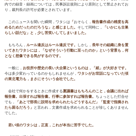
内での録音・録画については，民事訴訟規則により原則として禁止されてお
り，裁判長の許可が必要とされています。
ブログ
このニュースを聞いた瞬間，ワタシは
「
おそらく，
報告書作成の精度を高
めるためだったのだろうな」と感じました。
そして同時に，
「いかにも古巣
らしい話だな」と，少し苦笑いしてしまいました。
もちろん，
ルール違反はルール違反です。
しかし，
長年その組織に身を置
いてきたワタシには，「なぜそういう行動に至ったのか」という背景も，何
となく想像できる気がするのです。
一般に，
お役所や歴史の長い大企業というものは，「紙」が大好きです。
今は多少変わっているのかもしれませんが，
ワタシがお世話になっていた頃
の東北電力も，まさにそういう会社でした。
会社で何かをするときに作成する
稟議書はもちろんのこと，会議に出れば
報告書。出張すれば報告書。行事に参加すれば報告書。
ちょっとした打合せ
でも，
「あとで部長に説明を求められたらどうするんだ」「監査で指摘され
たら困るだろう」
と言われ，文書作成を求められることが珍しくありません
でした。
若い頃のワタシは，正直，これが本当に苦手でした。