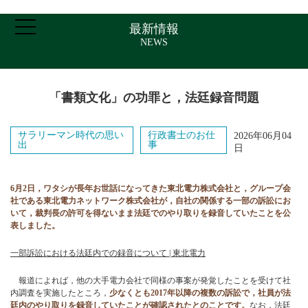
最新情報
NEWS
ホーム
「書類文化」の功罪と，法廷録音問題
ご挨拶・プロフィール
サラリーマン時代の思い
行政書士のお仕
2026年06月04
出
事
日
取扱業務
6月2日，ワタシが長年お世話になってきた東北電力株式会社と，グループ会
社である東北電力ネットワーク株式会社が，自社の関係する一部の訴訟にお
報酬について
いて，裁判長の許可を得ないまま法廷でのやり取りを録音していたことを公
表しました。
一部訴訟における法廷内での録音について | 東北電力
アクセス
報道によれば，他の大手電力会社で同様の事案が発覚したことを受けて社
内調査を実施したところ，
少なくとも2017年以降の複数の訴訟で，社員が法
お問い合わせ
廷内のやり取りを録音していたことが確認されたとのことです。
なお，法廷