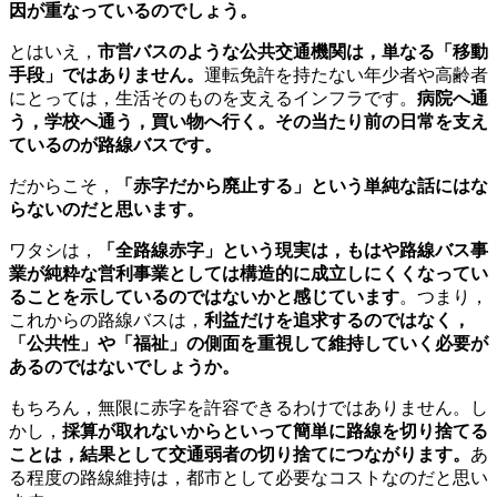
因が重なっているのでしょう。
とはいえ，
市営バスのような公共交通機関は，単なる「移動
手段」ではありません。
運転免許を持たない年少者や高齢者
にとっては，生活そのものを支えるインフラです。
病院へ通
う，学校へ通う，買い物へ行く。その当たり前の日常を支え
ているのが路線バスです。
だからこそ，
「赤字だから廃止する」という単純な話にはな
らないのだと思います。
ワタシは，
「全路線赤字」という現実は，もはや路線バス事
業が純粋な営利事業としては構造的に成立しにくくなってい
ることを示しているのではないかと感じています
。つまり，
これからの路線バスは，
利益だけを追求するのではなく，
「公共性」や「福祉」の側面を重視して維持していく必要が
あるのではないでしょうか。
もちろん，無限に赤字を許容できるわけではありません。し
かし，
採算が取れないからといって簡単に路線を切り捨てる
ことは，結果として交通弱者の切り捨てにつながります。
あ
る程度の路線維持は，都市として必要なコストなのだと思い