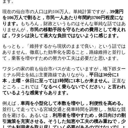
ます。
現在の仙台市の人口は約106万人。単純計算ですが，
39億円
を106万人で割ると，市民一人あたり年間約3700円程度にな
ります。
もちろん，財政というものはそんな単純な話ではあ
りませんが，
市民の移動手段を守るための費用として考えれ
ば，ワタシは決して過大な負担ではないように感じます。
もっとも，「維持するから現状のままで良い」という話では
ありません。徹底した効率化を図ること，路線維持と並行し
て，乗客を増やすための努力や工夫は必要だと思います。
ワタシの家の前も仙台市バスが走っていますが，地下鉄ター
ミナル同士を結ぶ主要路線でありながら，
平日は30分に1
本，土曜・休日に至っては1時間に1本しか来ません。
正直な
ところ，これでは
「なるべく乗らないでください」と言われ
ているような感覚すらあります。
例えば，
車両を小型化して本数を増やし，利便性を高める。
並行して走っている宮城交通と発車時間を調整し，無駄な競
合を避ける。あるいは，
利用者を増やすため，休日向けの割
引施策を充実させる。そうした知恵や工夫の積み重ねで，少
しでも利用者を取り戻していく必要があるのではないでしょ