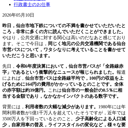
行政書士のお仕事
2026年05月10日
昨日，仙台市地下鉄についての不満を書かせていただいたと
ころ，非常に多くの方に読んでいただくことができました。
やはり，公共交通に対する関心は高いのだなあと感じており
ます。そこで今日は，
同じく地元の公共交通機関である仙台
市営バスについて，ワタシなりに考えていることを書かせて
いただこうと思います。
先日，
令和6年度決算において，仙台市営バスが「全路線赤
字」であるという衝撃的なニュースが報じられました。
報道
によれば，
仙台市営バスは全路線平均で，100円の収益を上
げるために164円の費用がかかっているとのことです。全体
の赤字額は約39億円。
これは
仙台市の一般会計の0.5％に相
当する金額であり，なかなかインパクトのある数字です。
背景には，
利用者数の大幅な減少があります。
1980年には年
間利用者数が1億1千万人を超えていたそうですが，近年では
3500万人を下回っているとのこと。
少子高齢化による人口減
少，自家用車の普及，ライフスタイルの変化など，様々な要