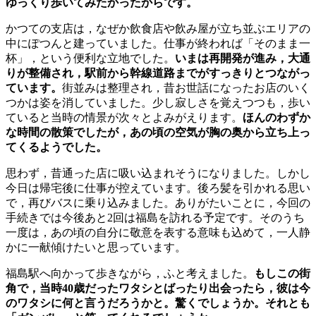
ゆっくり歩いてみたかったからです。
かつての支店は，なぜか飲食店や飲み屋が立ち並ぶエリアの
中にぽつんと建っていました。仕事が終われば「そのまま一
杯」，という便利な立地でした。
いまは再開発が進み，大通
りが整備され，駅前から幹線道路までがすっきりとつながっ
ています。
街並みは整理され，昔お世話になったお店のいく
つかは姿を消していました。少し寂しさを覚えつつも，歩い
ていると当時の情景が次々とよみがえります。
ほんのわずか
な時間の散策でしたが，あの頃の空気が胸の奥から立ち上っ
てくるようでした。
思わず，昔通った店に吸い込まれそうになりました。しかし
今日は帰宅後に仕事が控えています。後ろ髪を引かれる思い
で，再びバスに乗り込みました。ありがたいことに，今回の
手続きでは今後あと2回は福島を訪れる予定です。そのうち
一度は，あの頃の自分に敬意を表する意味も込めて，一人静
かに一献傾けたいと思っています。
福島駅へ向かって歩きながら，ふと考えました。
もしこの街
角で，当時40歳だったワタシとばったり出会ったら，彼は今
のワタシに何と言うだろうかと。驚くでしょうか。それとも