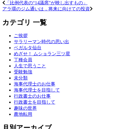
「比例代表の“14議席”が映し出すもの」
アラ環のジム通いは，将来に向けての投資
カテゴリ 一覧
ご挨拶
サラリーマン時代の思い出
ベガルタ仙台
めざせ！ ムショラン三ツ星
丁種会員
人生で思うこと
受験勉強
未分類
海事代理士のお仕事
海事代理士を目指して
行政書士のお仕事
行政書士を目指して
趣味の世界
農地転用
月別アーカイブ