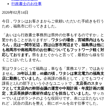
行政書士のお仕事
2026年02月14日
今日，ワタシはお客さまからご依頼いただいた手続きを行う
ため，福島市に行ってきました。
「あいはら行政書士事務所は県外の仕事もするのですか」と
驚かれることがありますが，
ワタシの場合，宮城県内はもち
ろん，北は一関市近辺，西は山形市周辺まで，福島県は他に
も相馬市や南相馬市のお仕事についてもフットワーク軽く対
応しております。
県をまたぐからと言って，最初から線を引
くことはいたしません。
実はワタシにとって福島は，単なる「業務エリア」ではあり
ません。
20年以上前，40歳の頃，ワタシは東北電力の福島支
店に勤務していました。
企画課の係長として，とてもコワイ
課長と2人の部下という小さなユニットで，
支店長のスタッ
フとして支店内の幹部会議の運営や中期計画・年度計画の策
定，支店長挨拶の素材作成などを担当していました。
サッカ
ーでいえばボランチのような役回りです。表には立たないけ
れど，試合の流れを整え，前にボールを出す仕事でした。