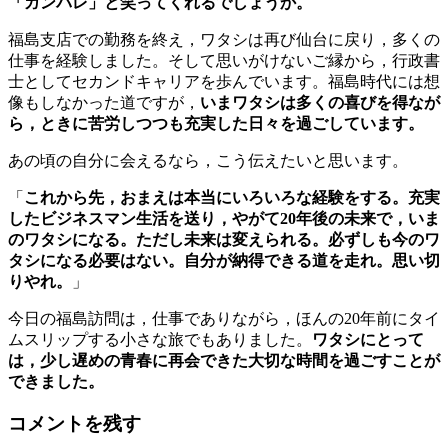
「ガンバレ」と笑ってくれるでしょうか。
福島支店での勤務を終え，ワタシは再び仙台に戻り，多くの
仕事を経験しました。そして思いがけないご縁から，行政書
士としてセカンドキャリアを歩んでいます。福島時代には想
像もしなかった道ですが，
いまワタシは多くの喜びを得なが
ら，ときに苦労しつつも充実した日々を過ごしています。
あの頃の自分に会えるなら，こう伝えたいと思います。
「
これから先，おまえは本当にいろいろな経験をする。充実
したビジネスマン生活を送り，やがて20年後の未来で，いま
のワタシになる。ただし未来は変えられる。必ずしも今のワ
タシになる必要はない。自分が納得できる道を走れ。思い切
りやれ。
」
今日の福島訪問は，仕事でありながら，ほんの20年前にタイ
ムスリップする小さな旅でもありました。
ワタシにとって
は，少し遅めの青春に再会できた大切な時間を過ごすことが
できました。
コメントを残す