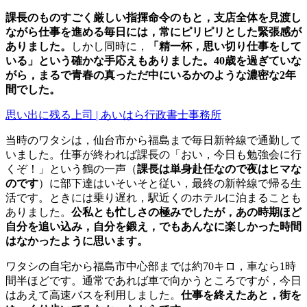
課長のものすごく厳しい指揮命令のもと，支店全体を見渡し
ながら仕事を進める毎日には，常にピリピリとした緊張感が
ありました。
しかし同時に，
「精一杯，思い切り仕事をして
いる」という確かな手応えもありました。40歳を過ぎていな
がら，まるで青春の真っただ中にいるかのような濃密な2年
間でした。
思い出に残る上司 | あいはら行政書士事務所
当時のワタシは，仙台市から福島まで毎日新幹線で通勤して
いました。仕事が終われば課長の「おい，今日も勉強会に行
くぞ！」という鶴の一声（
課長は単身赴任なので夜はヒマな
のです
）に部下達はいそいそと従い，最終の新幹線で帰る生
活です。ときには乗り遅れ，駅近くのホテルに泊まることも
ありました。
公私とも忙しさの極みでしたが，あの時期ほど
自分を追い込み，自分を鍛え，でもあんなに楽しかった時間
はなかったように思います。
ワタシの自宅から福島市中心部までは約70キロ，車なら1時
間半ほどです。通常であれば車で向かうところですが，今日
はあえて高速バスを利用しました。
仕事を終えたあと，街を