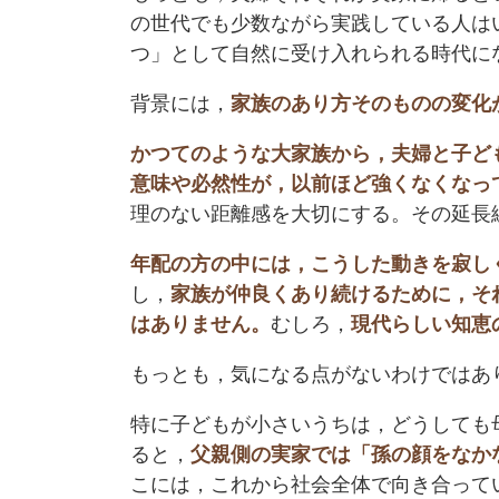
の世代でも少数ながら実践している人は
つ」として自然に受け入れられる時代に
背景には，
家族のあり方そのものの変化
かつてのような大家族から，夫婦と子ど
意味や必然性が，以前ほど強くなくなっ
理のない距離感を大切にする。その延長
年配の方の中には，こうした動きを寂し
し，
家族が仲良くあり続けるために，そ
はありません。
むしろ，
現代らしい知恵
もっとも，気になる点がないわけではあ
特に子どもが小さいうちは，どうしても
ると，
父親側の実家では「孫の顔をなか
こには，これから社会全体で向き合って