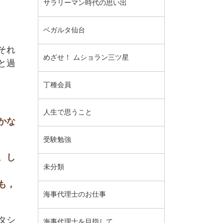
サラリーマン時代の思い出
ベガルタ仙台
それ
めざせ！ ムショラン三ツ星
と過
丁種会員
人生で思うこと
かな
受験勉強
。
し
未分類
も，
海事代理士のお仕事
タシ
海事代理士を目指して