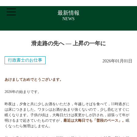
最新情報
NEWS
滑走路の先へ ― 上昇の一年に
ホーム
行政書士のお仕事
2026年01月01日
ご挨拶・プロフィール
あけましておめでとうございます。
2026年の始まりです。
取扱業務
昨夜は，夕食と共に少しお酒をいただき，年越しそばを食べて，11時過ぎに
は床につきました。ワタシはお酒があまり強くないので，少し呑むとすぐに
報酬について
眠くなります。子供の頃は，大晦日だけは夜更かしが許され，頑張って年が
明けるまで起きていたものですが，
最近は大晦日でも「普段のペース」。
眠
くなったら無理はしません。
アクセス