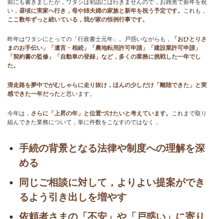
前にも書きましたが，ワタシは初詣には行きませんので，お雑煮で新年を祝
い，
昼頃に実家へ行き，母や姉夫婦の家族と新年を祝う予定です。
これも，
ここ数年ずっと続いている，我が家の恒例行事です。
お問い合わせ
昨年はワタシにとっての「行政書士元年」。戸惑いながらも，
「おひとりさ
まのお手伝い」「遺言・相続」「農地転用許可申請」「建設業許可申請」
ブログ
「契約書の監修」「自動車の登録」など，多くの業務に挑戦した一年でし
た。
滑走路を夢中でがむしゃらに走り抜け，ほんの少しだけ「離陸できた」と実
感できた一年だった
と思います。
今年は，
さらに「上昇の年」と位置づけたいと考えています。
これまで取り
組んできた業務について，単に件数をこなすのではなく，
手続の背景となる法律や制度への理解を深
める
同じご相談に対して，よりよい提案ができ
るよう引き出しを増やす
依頼者さまの「不安」や「戸惑い」に寄り