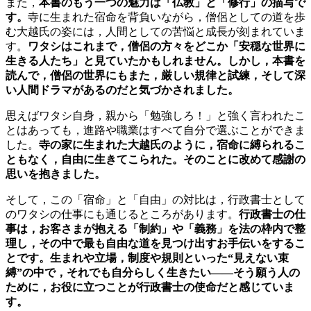
また，
本書のもう一つの魅力は「仏教」と「修行」の描写で
す。
寺に生まれた宿命を背負いながら，僧侶としての道を歩
む大越氏の姿には，人間としての苦悩と成長が刻まれていま
す。
ワタシはこれまで，僧侶の方々をどこか「安穏な世界に
生きる人たち」と見ていたかもしれません。しかし，本書を
読んで，僧侶の世界にもまた，厳しい規律と試練，そして深
い人間ドラマがあるのだと気づかされました。
思えばワタシ自身，親から「勉強しろ！」と強く言われたこ
とはあっても，進路や職業はすべて自分で選ぶことができま
した。
寺の家に生まれた大越氏のように，宿命に縛られるこ
ともなく，自由に生きてこられた。そのことに改めて感謝の
思いを抱きました。
そして，この「宿命」と「自由」の対比は，行政書士として
のワタシの仕事にも通じるところがあります。
行政書士の仕
事は，お客さまが抱える「制約」や「義務」を法の枠内で整
理し，その中で最も自由な道を見つけ出すお手伝いをするこ
とです。生まれや立場，制度や規則といった“見えない束
縛”の中で，それでも自分らしく生きたい——そう願う人の
ために，お役に立つことが行政書士の使命だと感じていま
す。