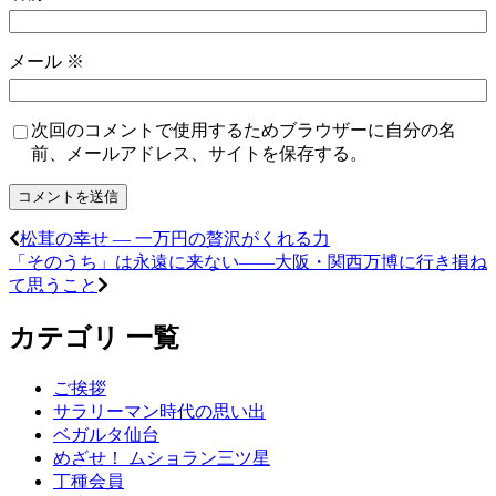
メール
※
次回のコメントで使用するためブラウザーに自分の名
前、メールアドレス、サイトを保存する。
松茸の幸せ ― 一万円の贅沢がくれる力
「そのうち」は永遠に来ない――大阪・関西万博に行き損ね
て思うこと
カテゴリ 一覧
ご挨拶
サラリーマン時代の思い出
ベガルタ仙台
めざせ！ ムショラン三ツ星
丁種会員