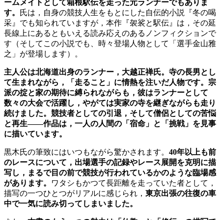
ームメイトとして箱根駅伝を走った元ランナーでもありま
す。
氏は，自身の競技人生をもとにした自伝的小説『冬の喝
采』でも知られていますが，本作『袈裟と駅伝』は，その延
長線上にあるともいえる読み応えのあるノンフィクションで
す（そしてこの小説でも、時々登場人物として「選手金山雅
之」が登場します）。
主人公は北海道出身のランナー，大越正禅氏。寺の長男とし
て生まれながら，「走ること」に情熱を注いだ人物です。宗
派の掟と家の期待に縛られながらも，彼はランナーとして
数々の大会で活躍し，やがては実家の寺を継ぎながらも走り
続けました。競技者としての引退，そして僧侶としての苦悩
と再生——作品は，一人の人間の「宿命」と「挑戦」を見事
に描いています。
黒木氏の筆致にはいつもながら驚かされます。
40年以上も前
のレースについて，出場選手の記録やレース展開を克明に描
写し，まるで目の前で競技が行われているかのような臨場感
があります。
ワタシもかつて長距離を走っていた者として，
描写の一つひとつがリアルに感じられ，
東京出張の往復の車
中で一気に読み切ってしまいました。