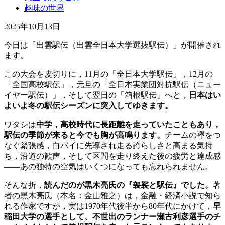
趣味の世界
2025年10月13日
今日は「出雲駅伝（出雲全日本大学選抜駅伝）」が開催され
ます。
この大会を皮切りに，11月の「全日本大学駅伝」，12月の
「全国高校駅伝」，元旦の「全日本実業団対抗駅伝（ニュー
イヤー駅伝）」，そして翌日の「箱根駅伝」へと，
日本はい
よいよ冬の駅伝シーズンに突入してゆきます。
ワタシは
中学，高校時代に長距離を走っていたこともあり，
駅伝の季節が来ると今でも胸が高鳴ります。
チームの襷をつ
なぐ緊張感，白バイに先導され走る誇らしさと高まる気持
ち，沿道の歓声，そして区間を走り終えた後の疲労と達成感
——あの独特の空気はいくつになっても忘れられません。
そんな折，
読んだのが黒木亮氏の『袈裟と駅伝』でした。
著
者の黒木亮氏（本名：金山雅之）は，金融・経済小説で知ら
れる作家ですが，実は1970年代後半から80年代にかけて，
早
稲田大学の選手として、不世出のランナー瀬古利彦選手のチ