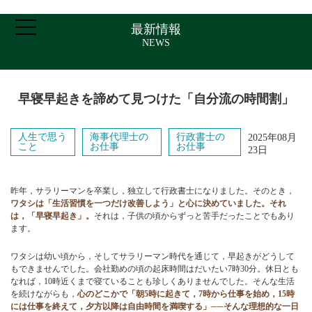
最新情報
NEWS
ホーム
早寝早起きを諦めて見つけた「自分流の時間割」
ご挨拶・プロフィール
人生で思う
海事代理士の
行政書士の
2025年08月
こと
お仕事
お仕事
23日
取扱業務
昨年，サラリーマンを卒業し，独立して行政書士になりました。そのとき，
ワタシは「生活習慣を一つだけ改善しよう」と心に決めていました。それ
報酬について
は，「早寝早起き」。
それは，子供の頃からずっと苦手だったことでもあり
ます。
ワタシは幼い頃から，そしてサラリーマン時代を通じて，早起きがどうして
アクセス
もできませんでした。会社勤めの頃の起床時間はだいたい7時30分。休日とも
なれば，10時近くまで寝ていることも珍しくありませんでした。そんな生活
を続けながらも，
心のどこかで「朝5時に起きて，7時から仕事を始め，15時
お問い合わせ
には仕事を終えて，夕方以降は自由時間を満喫する」──そんな理想的な一日