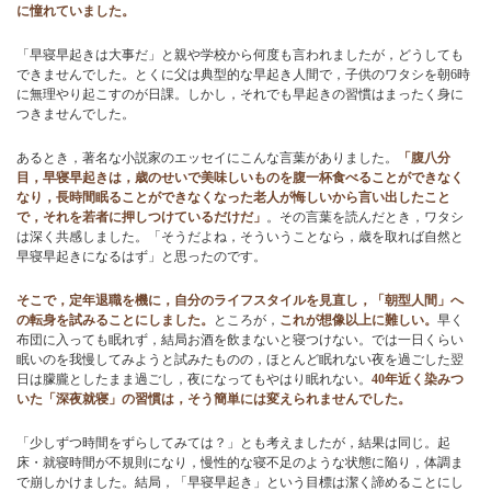
に憧れていました。
ブログ
「早寝早起きは大事だ」と親や学校から何度も言われましたが，どうしても
できませんでした。とくに父は典型的な早起き人間で，子供のワタシを朝6時
に無理やり起こすのが日課。しかし，それでも早起きの習慣はまったく身に
つきませんでした。
あるとき，著名な小説家のエッセイにこんな言葉がありました。
「腹八分
目，早寝早起きは，歳のせいで美味しいものを腹一杯食べることができなく
なり，長時間眠ることができなくなった老人が悔しいから言い出したこと
で，それを若者に押しつけているだけだ」
。その言葉を読んだとき，ワタシ
は深く共感しました。「そうだよね，そういうことなら，歳を取れば自然と
早寝早起きになるはず」と思ったのです。
そこで，定年退職を機に，自分のライフスタイルを見直し，「朝型人間」へ
の転身を試みることにしました。
ところが，
これが想像以上に難しい。
早く
布団に入っても眠れず，結局お酒を飲まないと寝つけない。では一日くらい
眠いのを我慢してみようと試みたものの，ほとんど眠れない夜を過ごした翌
日は朦朧としたまま過ごし，夜になってもやはり眠れない。
40年近く染みつ
いた「深夜就寝」の習慣は，そう簡単には変えられませんでした。
「少しずつ時間をずらしてみては？」とも考えましたが，結果は同じ。起
床・就寝時間が不規則になり，慢性的な寝不足のような状態に陥り，体調ま
で崩しかけました。結局，「早寝早起き」という目標は潔く諦めることにし