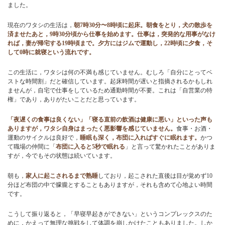
ました。
現在のワタシの生活は，
朝7時30分〜8時頃に起床。朝食をとり，犬の散歩を
済ませたあと，9時30分頃から仕事を始めます。仕事は，突発的な用事がなけ
れば，妻が帰宅する19時頃まで。夕方にはジムで運動し，22時頃に夕食，そ
して0時に就寝という流れです。
この生活に，ワタシは何の不満も感じていません。むしろ「自分にとってベ
ストな時間割」だと確信しています。起床時間が遅いと指摘されるかもしれ
ませんが，自宅で仕事をしているため通勤時間が不要。これは「自営業の特
権」であり，ありがたいことだと思っています。
「夜遅くの食事は良くない」「寝る直前の飲酒は健康に悪い」といった声も
ありますが，ワタシ自身はまったく悪影響を感じていません。
食事・お酒・
運動のサイクルは良好で，
睡眠も深く，布団に入ればすぐに眠れます。
かつ
て職場の仲間に「
布団に入ると5秒で眠れる
」と言って驚かれたことがありま
すが，今でもその状態は続いています。
朝も，
家人に起こされるまで熟睡
しており，起こされた直後は目が覚めず10
分ほど布団の中で朦朧とすることもありますが，それも含めて心地よい時間
です。
こうして振り返ると，「早寝早起きができない」というコンプレックスのた
めに，かえって無理な挑戦をして体調を崩しかけたこともありました。しか