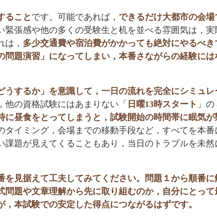
すること
です。可能であれば，
できるだけ大都市の会場
い緊張感や他の多くの受験生と机を並べる雰囲気は，実
れは，
多少交通費や宿泊費がかかっても絶対にやるべき
の問題演習」になってしまい，本番さながらの経験には
どうするか」を意識して，一日の流れを完全にシミュレ
，他の資格試験にはあまりない「
日曜13時スタート
」の
2時に昼食をとってしまうと，試験開始の時間帯に眠気が
のタイミング，会場までの移動手段など，すべてを本番
い課題が見えてくることもあり，当日のトラブルを未然
番を見据えて工夫してみてください。問題１から順番に
式問題や文章理解から先に取り組むのか，自分にとって
が，本試験での安定した得点につながるはずです。