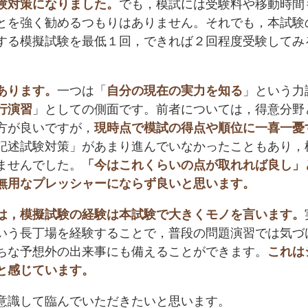
験対策になりました。
でも，模試には受験料や移動時間
とを強く勧めるつもりはありません。それでも，本試験
する模擬試験を最低１回，できれば２回程度受験してみ
あります。
一つは「
自分の現在の実力を知る
」という力
行演習
」としての側面です。前者については，得意分野
方が良いですが，
現時点で模試の得点や順位に一喜一憂
記述試験対策」があまり進んでいなかったこともあり，
ませんでした。
「今はこれくらいの点が取れれば良し」
無用なプレッシャーにならず良いと思います。
は，模擬試験の経験は本試験で大きくモノを言います。
という長丁場を経験することで，普段の問題演習では気づ
ちな予想外の出来事にも備えることができます。
これは
と感じています。
意識して臨んでいただきたいと思います。