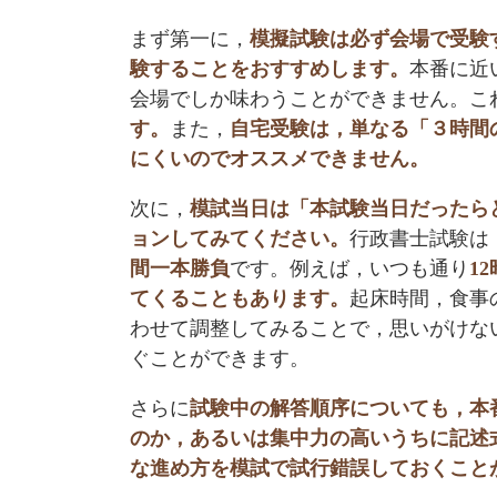
まず第一に，
模擬試験は必ず会場で受験
験することをおすすめします。
本番に近
会場でしか味わうことができません。こ
す。
また，
自宅受験は，単なる「３時間
にくいのでオススメできません。
次に，
模試当日は「本試験当日だったら
ョンしてみてください。
行政書士試験は
間一本勝負
です。例えば，いつも通り
1
てくることもあります。
起床時間，食事
わせて調整してみることで，思いがけな
ぐことができます。
さらに
試験中の解答順序についても，本
のか，あるいは集中力の高いうちに記述
な進め方を模試で試行錯誤しておくこと