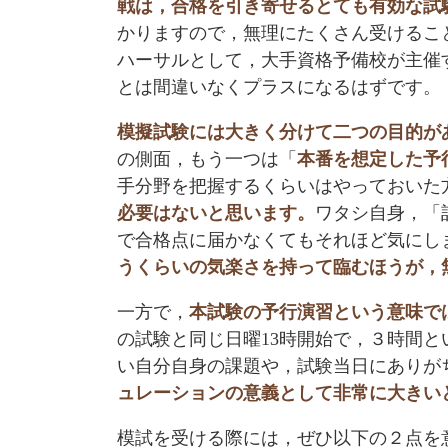
戦は，合格を引き寄せるとても有効な試
かりますので，無理にたくさん受けるこ
ハーサルとして，大手資格予備校が主催
とは間違いなくプラスになるはずです。
模擬試験には大きく分けて二つの目的が
の側面，もう一つは「
本番を想定した予
手分野を把握するくらいはやっておいた
必要はないと思います。
ワタシ自身，「
で合格点に届かなくてもそれほど気にし
うくらいの気楽さを持って臨むほうが，
一方で，
本試験の予行演習という意味で
の試験と同じ日曜13時開始で，３時間
い自分自身の課題や，試験当日にありが
ュレーションの意義として非常に大きい
模試を受ける際には，ぜひ以下の２点を