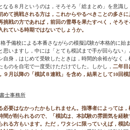
月となる８月というのは，そろそろ「総まとめ」を意識し
初めて挑戦される方は，これからやるべきことの多さに
再挑戦の方であれば，前回の雪辱を果たすべく，そろそ
入れている時期ではないでしょうか。
資格予備校による本番さながらの模擬試験が本格的に始
と思いますし，中には「とても模試まで手が回らない」
シ自身，はじめて受験したときは，時間的余裕がなく，
たものを自宅で一度受けただけでした。しかし，
二年目
，９月以降の「模試８連戦」を含め，結果として10回模
政書士事務所
ける必要はなかったかもしれません。指導者によっては，
時間が削られるので、「模試は、本試験の雰囲気を経験
られる方もいます。ただ，ワタシに限っていえば，模試