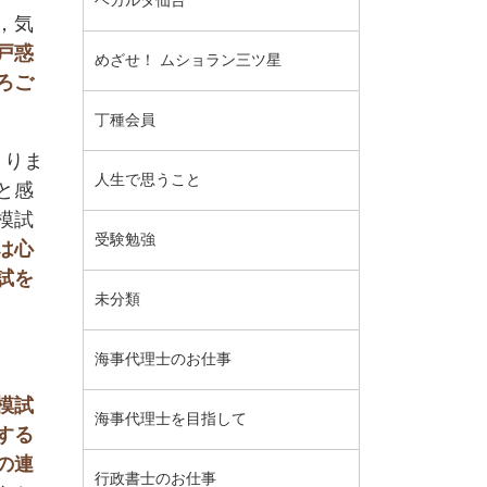
ベガルタ仙台
，気
戸惑
めざせ！ ムショラン三ツ星
ろご
丁種会員
まりま
人生で思うこと
と感
模試
受験勉強
は心
試を
未分類
海事代理士のお仕事
模試
海事代理士を目指して
する
の連
行政書士のお仕事