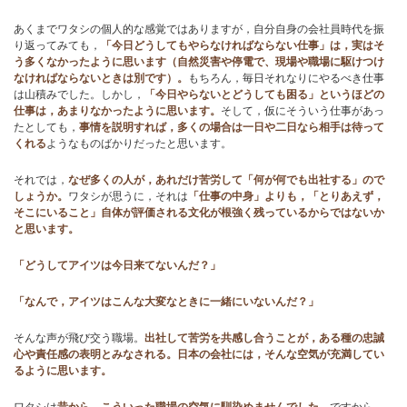
あくまでワタシの個人的な感覚ではありますが，自分自身の会社員時代を振
ブログ
り返ってみても，
「今日どうしてもやらなければならない仕事」は，実はそ
う多くなかったように思います（自然災害や停電で、現場や職場に駆けつけ
なければならないときは別です）。
もちろん，毎日それなりにやるべき仕事
は山積みでした。しかし，
「今日やらないとどうしても困る」というほどの
仕事は，あまりなかったように思います。
そして，仮にそういう仕事があっ
たとしても，
事情を説明すれば，多くの場合は一日や二日なら相手は待って
くれる
ようなものばかりだったと思います。
それでは，
なぜ多くの人が，あれだけ苦労して「何が何でも出社する」ので
しょうか。
ワタシが思うに，それは
「仕事の中身」よりも，「とりあえず，
そこにいること」自体が評価される文化が根強く残っているからではないか
と思います。
「どうしてアイツは今日来てないんだ？」
「なんで，アイツはこんな大変なときに一緒にいないんだ？」
そんな声が飛び交う職場。
出社して苦労を共感し合うことが，ある種の忠誠
心や責任感の表明とみなされる。日本の会社には，そんな空気が充満してい
るように思います。