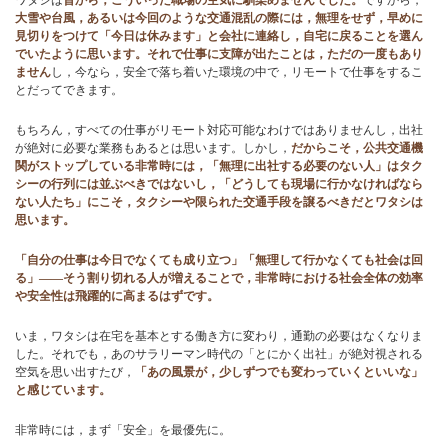
ワタシは
昔から，こういった職場の空気に馴染めませんでした。
ですから，
大雪や台風，あるいは今回のような交通混乱の際には，無理をせず，早めに
見切りをつけて「今日は休みます」と会社に連絡し，自宅に戻ることを選ん
でいたように思います。それで仕事に支障が出たことは，ただの一度もあり
ません
し，今なら，安全で落ち着いた環境の中で，リモートで仕事をするこ
とだってできます。
もちろん，すべての仕事がリモート対応可能なわけではありませんし，出社
が絶対に必要な業務もあるとは思います。しかし，
だからこそ，公共交通機
関がストップしている非常時には，「無理に出社する必要のない人」はタク
シーの行列には並ぶべきではないし，「どうしても現場に行かなければなら
ない人たち」にこそ，タクシーや限られた交通手段を譲るべきだとワタシは
思います。
「自分の仕事は今日でなくても成り立つ」「無理して行かなくても社会は回
る」——そう割り切れる人が増えることで，非常時における社会全体の効率
や安全性は飛躍的に高まるはずです。
いま，ワタシは在宅を基本とする働き方に変わり，通勤の必要はなくなりま
した。それでも，あのサラリーマン時代の「とにかく出社」が絶対視される
空気を思い出すたび，
「あの風景が，少しずつでも変わっていくといいな」
と感じています。
非常時には，まず「安全」を最優先に。