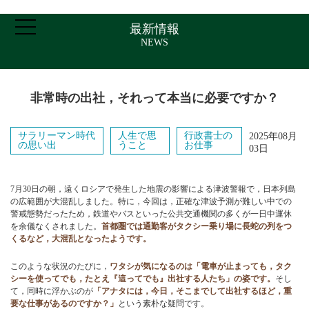
最新情報
NEWS
ホーム
非常時の出社，それって本当に必要ですか？
ご挨拶・プロフィール
サラリーマン時代
人生で思
行政書士の
2025年08月
の思い出
うこと
お仕事
03日
取扱業務
7月30日の朝，遠くロシアで発生した地震の影響による津波警報で，日本列島
の広範囲が大混乱しました。特に，今回は，正確な津波予測が難しい中での
報酬について
警戒態勢だったため，鉄道やバスといった公共交通機関の多くが一日中運休
を余儀なくされました。
首都圏では通勤客がタクシー乗り場に長蛇の列をつ
くるなど，大混乱となったようです。
アクセス
このような状況のたびに，
ワタシが気になるのは「電車が止まっても，タク
シーを使ってでも，たとえ『這ってでも』出社する人たち」の姿です。
そし
て，同時に浮かぶのが
「アナタには，今日，そこまでして出社するほど，重
お問い合わせ
要な仕事があるのですか？」
という素朴な疑問です。