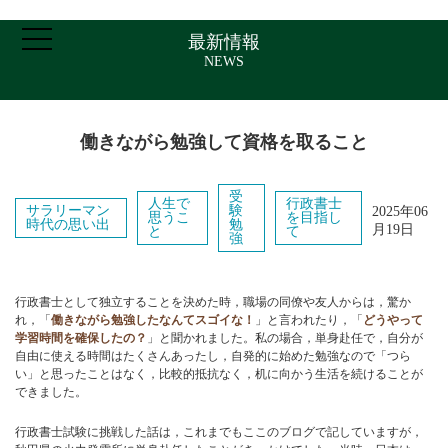
最新情報
NEWS
働きながら勉強して資格を取ること
ホーム
受
人生で
行政書士
サラリーマン
験
2025年06
思うこ
を目指し
時代の思い出
勉
月19日
と
て
強
ご挨拶・プロフィール
行政書士として独立することを決めた時，職場の同僚や友人からは，驚か
取扱業務
れ，「
働きながら勉強したなんてスゴイな！
」と言われたり，「
どうやって
学習時間を確保したの？
」と聞かれました。私の場合，単身赴任で，自分が
自由に使える時間はたくさんあったし，自発的に始めた勉強なので「つら
い」と思ったことはなく，比較的抵抗なく，机に向かう生活を続けることが
報酬について
できました。
行政書士試験に挑戦した話は，これまでもここのブログで記していますが，
アクセス