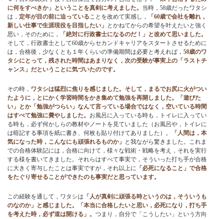
に何をすべきか」ということを真剣に考えました。
当時，58歳だったワタシ
は，
定年が目の前に迫っている
ことを改めて実感し，
「60歳で会社を離れ，
新しい仕事で生涯現役を目指したい」
とかねてからの希望を叶えたいと強く
思い，そのために，
「絶対に行政書士になるのだ！」と改めて思いました。
そして，行政書士として60歳からセカンドキャリアをスタートさせるために
は，合格後，少なくとも１年くらいの準備期間は必要と考えれば，
58歳のワ
タシにとって，残された時間はあまりなく，次の受験が事実上の「ラストチ
ャンス」だということに気づいたのです。
その時，
ワタシは猛烈に焦りを感じました。そして，まるでお尻に火がつい
たように，とにかく学習時間をかき集めて勉強を再開しました。「遊びた
い」とか「勉強がつらい」なんて言っている場合ではなく，空いている時間
はすべて勉強に費やしました。
お風呂に入っている時も，トイレに入ってい
る時も，必ず何かしらの教材やノートを見ていました（お風呂や，トイレに
は暗記する事項を紙に書き、何枚も貼り付けてありました）。
「人間は，本
気になった時，こんなにも頑張れるものか」
と我ながら驚きました。これま
での合格体験記には，合格に向けて，様々な戦術・戦略を考え，それを実行
する様を書いてきました。それらはすべて事実で，そういった打ち手が合格
に大きく寄与したことは事実ですが，それ以上に
「必死になること」で合格
をたぐり寄せることができたのも事実だと思っています。
この経験を通して，ワタシは
「人が真剣に頑張る時というのは，そういうも
のなのか」と感じました。「本当に合格したいと思い，必死になり，打ち手
を考えた時，必ず道は開ける」。
つまり，自分で「こうしたい」という方向