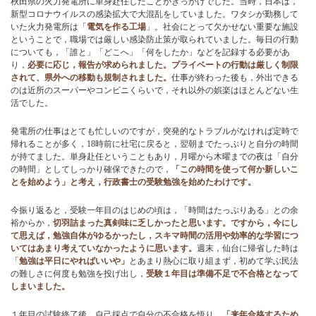
秋田県の火力発電所に単身赴任したことがきっかけでした。当時，日本は，
新型コロナウイルスの感染拡大で大混乱をしていました。ワタシが勤務して
いた火力発電所は「
電気を作る工場
」。社会にとって欠かせない重要な施設
お問い合わせ
ということで，職場では厳しい感染防止策が取られていました。毎日の行動
についても，「誰と」「どこへ」「何をしたか」などを記録する必要があ
り，
必要に応じ，報告が求められました。プライベートの行動は厳しく制限
されて、県外への移動も規制されました。
仕事が終わった後も，外出できる
ブログ
のは近所のスーパーやコンビニくらいで，それ以外の娯楽はほとんどない生
活でした。
発電所の仕事はとても忙しいのですが，突発的なトラブルがなければ定時で
帰れることが多く，18時前に社宅に戻ると，翌朝までたっぷりと自分の時間
が持てました。単身赴任ということもあり，月曜から木曜までの夜は「自分
の時間」としてしっかり確保できたので，
「この時間を使って何か新しいこ
とを始めよう」と考え，行政書士の受験勉強を始めたわけです。
今振り返ると，受験一年目のはじめの頃は，「時間はたっぷりある」との余
裕からか，
切羽詰まった真剣味に乏しかったと思います。ですから，今にし
て思えば，勉強自体がゆるかったし，スキマ時間の活用や効率的な学習につ
いてはあまり考えていなかったように思います。
週末，仙台に帰省した時は
「
勉強は平日にやればいいや」
とあまり熱心に取り組まず，初めて学ぶ民法
の難しさに何度も勉強を投げ出し，
受験１年目は準備不足で不合格となって
しまいました。
１年目の試験終了後，自己採点で自分の不合格を悟り，
「来年合格するため