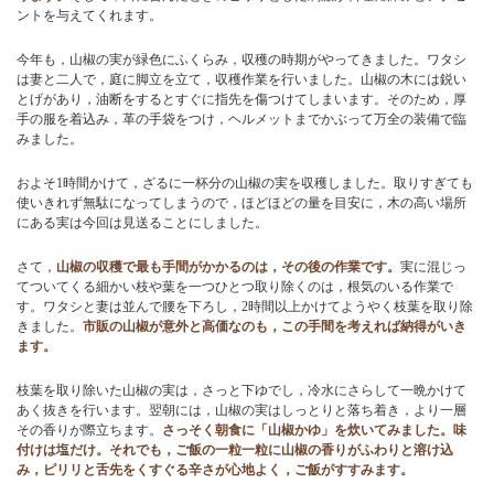
ントを与えてくれます。
お問い合わせ
今年も，山椒の実が緑色にふくらみ，収穫の時期がやってきました。ワタシ
は妻と二人で，庭に脚立を立て，収穫作業を行いました。山椒の木には鋭い
とげがあり，油断をするとすぐに指先を傷つけてしまいます。そのため，厚
手の服を着込み，革の手袋をつけ，ヘルメットまでかぶって万全の装備で臨
ブログ
みました。
およそ1時間かけて，ざるに一杯分の山椒の実を収穫しました。取りすぎても
使いきれず無駄になってしまうので，ほどほどの量を目安に，木の高い場所
にある実は今回は見送ることにしました。
さて，
山椒の収穫で最も手間がかかるのは，その後の作業です。
実に混じっ
てついてくる細かい枝や葉を一つひとつ取り除くのは，根気のいる作業で
す。ワタシと妻は並んで腰を下ろし，2時間以上かけてようやく枝葉を取り除
きました。
市販の山椒が意外と高価なのも，この手間を考えれば納得がいき
ます。
枝葉を取り除いた山椒の実は，さっと下ゆでし，冷水にさらして一晩かけて
あく抜きを行います。翌朝には，山椒の実はしっとりと落ち着き，より一層
その香りが際立ちます。
さっそく朝食に「山椒かゆ」を炊いてみました。味
付けは塩だけ。それでも，ご飯の一粒一粒に山椒の香りがふわりと溶け込
み，ピリリと舌先をくすぐる辛さが心地よく，ご飯がすすみます。