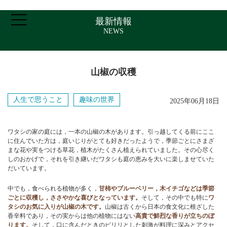
最新情報
NEWS
山椒の収穫
ホーム
人生で思うこと
趣味の世界
2025年06月18日
ご挨拶・プロフィール
ワタシの家の庭には，一本の山椒の木があります。引っ越してくる前にここ
に住んでいた方は，庭いじりがとても好きだったようで，季節ごとにさまざ
まな花や実をつける草花，植木がたくさん植えられていました。その心尽く
取扱業務
しのおかげで，それを引き継いだワタシも庭の恵みを大いに楽しませていた
だいています。
中でも，食べられる植物が多く，
甘柿やブルーベリー，木イチゴなどは季節
報酬について
ごとに収穫し，ささやかな喜びとなっています。
そして，その中でも特に
ワ
タシのお気に入りが山椒の木です。
山椒は古くから日本の食文化に根ざした
香辛料であり，その実からは他の植物にはない
高貴で鮮烈な香りが立ちのぼ
アクセス
ります。
そして，口に含んだときのピリリとした刺激が料理に深みとアクセ