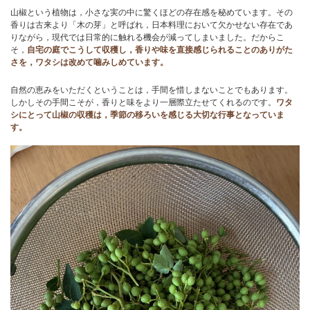
山椒という植物は，小さな実の中に驚くほどの存在感を秘めています。その
香りは古来より「木の芽」と呼ばれ，日本料理において欠かせない存在であ
りながら，現代では日常的に触れる機会が減ってしまいました。だからこ
そ，
自宅の庭でこうして収穫し，香りや味を直接感じられることのありがた
さを，ワタシは改めて噛みしめています。
自然の恵みをいただくということは，手間を惜しまないことでもあります。
しかしその手間こそが，香りと味をより一層際立たせてくれるのです。
ワタ
シにとって山椒の収穫は，季節の移ろいを感じる大切な行事となっていま
す。