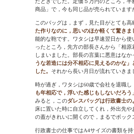
たときでした。定価５万円のところ，半
商品」で，今も同じ品が売られています
このバッグは，まず，見た目がとても高
た作りなのに，思いのほか軽くて驚きま
能的な鞄です。ワタシは早速翌日から使
ったところ，先方の部長さんから「相原
しまいました。部長の言葉に悪意はなか
うな若造には分不相応に見えるのかな」
した。
それから長い月日が流れていきま
時が過ぎ，ワタシは60歳で会社を退職
も年相応で，浮いた感じもしないだろう
みると，この
ダレスバッグは行政書士の
床に置いた時に自立してくれ，外出先や
の蓋がきれいに開くので，まるでボック
行政書士の仕事ではA4サイズの書類を