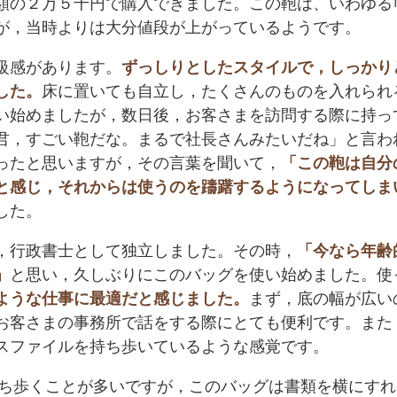
額の２万５千円で購入できました。この鞄は、いわゆる
が，当時よりは大分値段が上がっているようです。
級感があります。
ずっしりとしたスタイルで，しっかり
した。
床に置いても自立し，たくさんのものを入れられ
い始めましたが，数日後，お客さまを訪問する際に持っ
君，すごい鞄だな。まるで社長さんみたいだね」と言わ
ったと思いますが，その言葉を聞いて，
「この鞄は自分
と感じ，それからは使うのを躊躇するようになってしま
した。
し，行政書士として独立しました。その時，
「今なら年齢
」
と思い，久しぶりにこのバッグを使い始めました。使
ような仕事に最適だと感じました。
まず，底の幅が広い
お客さまの事務所で話をする際にとても便利です。また
スファイルを持ち歩いているような感覚です。
持ち歩くことが多いですが，このバッグは書類を横にすれ