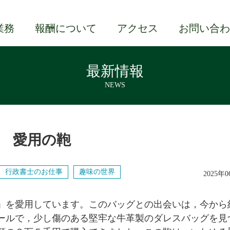
業務
報酬について
アクセス
お問い合わ
最新情報
NEWS
愛用の鞄
行政書士のお仕事
趣味の世界
2025年
」を愛用しています。このバッグとの出会いは，今から約
ールで，少し傷のある堅牢な牛革製のダレスバッグを見