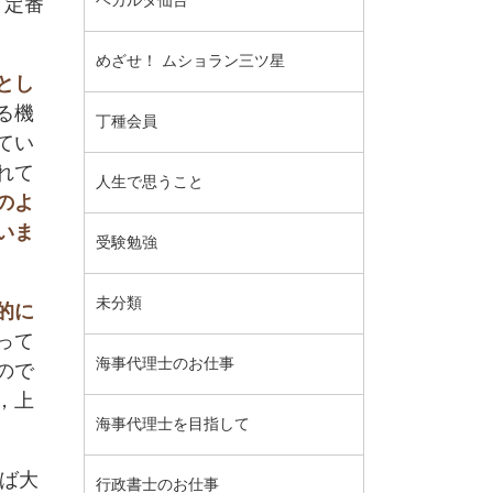
ベガルタ仙台
｢定番
めざせ！ ムショラン三ツ星
とし
る機
丁種会員
てい
れて
人生で思うこと
のよ
いま
受験勉強
未分類
的に
って
海事代理士のお仕事
ので
，上
海事代理士を目指して
ば大
行政書士のお仕事