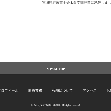
宮城県行政書士会太白支部理事に就任しま
PAGE TOP
プロフィール
取扱業務
報酬について
アクセス
お
© あいはら行政書士事務所 All rights reserved.