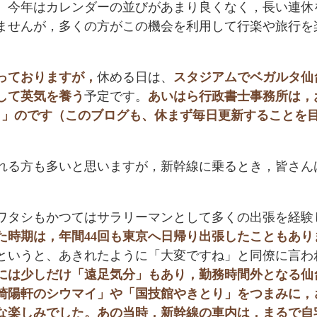
。
今年はカレンダーの並びがあまり良くなく，長い連休
ませんが，多くの方がこの機会を利用して行楽や旅行を
っておりますが，
休める日は、
スタジアムでベガルタ仙
して英気を養う
予定です。
あいはら行政書士事務所は，
う！」のです（このブログも、休まず毎日更新することを
れる方も多いと思いますが，新幹線に乗るとき，皆さん
ワタシもかつてはサラリーマンとして多くの出張を経験
た時期は，年間44回も東京へ日帰り出張したこともあり
」というと、あきれたように「大変ですね」と同僚に言わ
には少しだけ「遠足気分」もあり，勤務時間外となる仙
崎陽軒のシウマイ」や「国技館やきとり」をつまみに，
な楽しみでした。あの当時，新幹線の車内は，まるで自