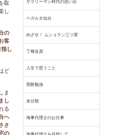
サラリーマン時代の思い出
を取
楽し
ベガルタ仙台
台の
めざせ！ ムショラン三ツ星
お客
目指し
丁種会員
人生で思うこと
はど
受験勉強
しま
まし
未分類
れる
台へ
海事代理士のお仕事
ささ
宅の
海事代理士を目指して