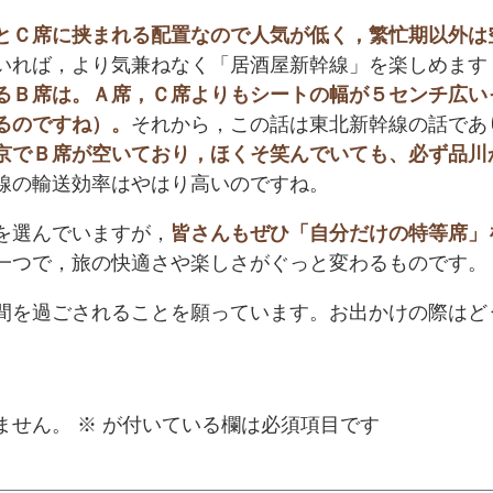
とＣ席に挟まれる配置なので人気が低く，繁忙期以外は
いれば，より気兼ねなく「居酒屋新幹線」を楽しめます
るＢ席は。Ａ席，Ｃ席よりもシートの幅が５センチ広い
るのですね）。
それから，この話は東北新幹線の話であ
京でＢ席が空いており，ほくそ笑んでいても、必ず品川
線の輸送効率はやはり高いのですね。
を選んでいますが，
皆さんもぜひ「自分だけの特等席」
一つで，旅の快適さや楽しさがぐっと変わるものです。
間を過ごされることを願っています。お出かけの際はど
ません。
※
が付いている欄は必須項目です