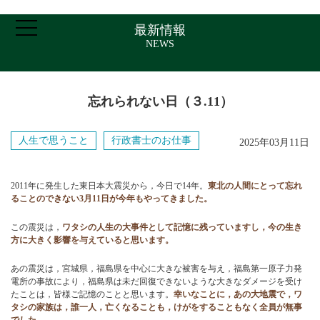
最新情報
NEWS
忘れられない日（３.11）
ホーム
人生で思うこと
行政書士のお仕事
2025年03月11日
ご挨拶・プロフィール
2011年に発生した東日本大震災から，今日で14年。
東北の人間にとって忘れ
ることのできない3月11日が今年もやってきました。
取扱業務
この震災は，
ワタシの人生の大事件として記憶に残っていますし，今の生き
方に大きく影響を与えていると思います。
報酬について
あの震災は，宮城県，福島県を中心に大きな被害を与え，福島第一原子力発
電所の事故により，福島県は未だ回復できないような大きなダメージを受け
たことは，皆様ご記憶のことと思います。
幸いなことに，あの大地震で，ワ
タシの家族は，誰一人，亡くなることも，けがをすることもなく全員が無事
アクセス