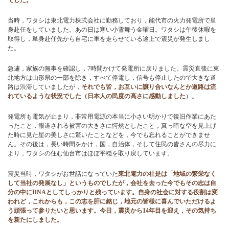
でした。
当時，ワタシは東北電力株式会社に勤務しており，能代市の火力発電所で単
お問い合わせ
身赴任をしていました。あの日は寒い小雪舞う金曜日。ワタシは午後休暇を
取得し，単身赴任先から自宅に車を走らせている途上で震災が発生しまし
た。
ブログ
急遽，家族の無事を確認し，7時間かけて発電所に戻りました。震災直後に東
北地方は山形県の一部を除き，すべて停電し，信号も停止したので大きな道
路は渋滞していましたが，
それでも皆，お互いに譲り合いなんとか道路は流
れているような状況でした（日本人の民度の高さに感動しました
）。
発電所も電気が止まり，非常用電源の本当に小さい明かりで復旧作業にあた
ったこと，報道される被害の大きさに愕然としたこと，真っ暗な空を見上げ
た時に見た星の美しさに驚いたことなどを，今でも忘れることができませ
ん。その後は，長い時間をかけ，国，自治体，そして住民の皆さんの尽力に
より，ワタシの住む仙台市はほぼ平穏を取り戻しています。
震災当時，ワタシがお世話になっていた
東北電力の社是は「地域の繁栄なく
して当社の発展なし」というものでしたが，会社を去った今でもその志は自
分の中にDNAとしてしっかりと残っています。自身の社会に対する役割は変
われど，これからも，この志を肝に銘じ，地元の皆様に喜んでいただけるよ
う頑張って参りたいと思います。今日，震災から14年目を迎え，その気持ち
を新たにしました。