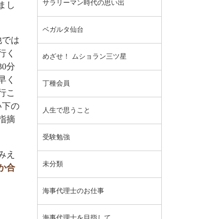
サラリーマン時代の思い出
まし
ベガルタ仙台
他では
行く
めざせ！ ムショラン三ツ星
0分
早く
丁種会員
行こ
い下の
人生で思うこと
指摘
受験勉強
みえ
未分類
か合
海事代理士のお仕事
海事代理士を目指して