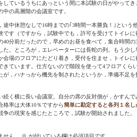
をしているうちにあっという間に本試験の日がやってき
の中の高層階の会議室です。
，途中休憩なしで16時までの｢3時間一本勝負！｣という
験です（ですから，試験中でも，許可を受けてトイレに
40分前だったので，早めのお昼を食べて，集合時間の3
した。ところが，エレベーターには長蛇の列。もう少し
か会場のフロアにたどり着き，受付を住ませ，トイレに
できています。仕方ないので階段を使って4フロアくら
たが，ハナっから機先を制されたというか，準備不足を
らい続く横に長い会議室。自分の席の反対側が，かすんで
格率は大体10％ですから
簡単に勘定すると各列１名し
競争の現実を感じたところで，試験が開始されました。
ません。
※
が付いている欄は必須項目です