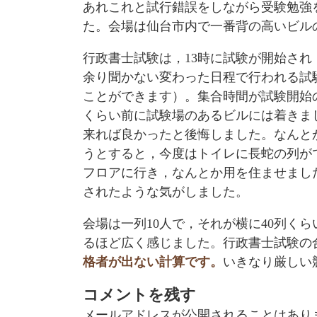
あれこれと試行錯誤をしながら受験勉強
た。会場は仙台市内で一番背の高いビル
行政書士試験は，13時に試験が開始され
余り聞かない変わった日程で行われる試
ことができます）。集合時間が試験開始の
くらい前に試験場のあるビルには着きま
来れば良かったと後悔しました。なんと
うとすると，今度はトイレに長蛇の列が
フロアに行き，なんとか用を住ませまし
されたような気がしました。
会場は一列10人で，それが横に40列く
るほど広く感じました。行政書士試験の合
格者が出ない計算です。
いきなり厳しい
コメントを残す
メールアドレスが公開されることはあり