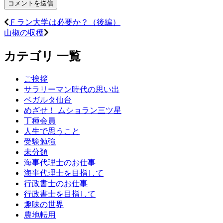
Ｆラン大学は必要か？（後編）
山椒の収穫
カテゴリ 一覧
ご挨拶
サラリーマン時代の思い出
ベガルタ仙台
めざせ！ ムショラン三ツ星
丁種会員
人生で思うこと
受験勉強
未分類
海事代理士のお仕事
海事代理士を目指して
行政書士のお仕事
行政書士を目指して
趣味の世界
農地転用