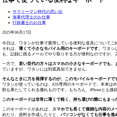
サラリーマン時代の思い出
海事代理士のお仕事
行政書士のお仕事
2025年06月17日
今日は、ワタシが仕事で愛用している便利な道具についてご
それは、
薄くて小さなモバイル用のキーボードです
。ワタシ
も、記録に残るメールでやり取りする方が便利なのですが、
一方で、
若い世代の方々はスマホの小さなキーボードでも、
ていますが、ワタシには到底真似できません。
そんなときに力を発揮するのが、このモバイルキーボードで
ワタシが使っているのは、iOS専用のキーボードで、本来はiP
割も果たしてくれる優れものです。もちろん、iPhoneとも
このキーボードは非常に薄くて軽く、持ち運びの際にもまっ
このキーボードがあれば、
スマホでも長くて複雑な内容のメ
めたり、資料を作成したりと、
パソコンがなくても仕事を進