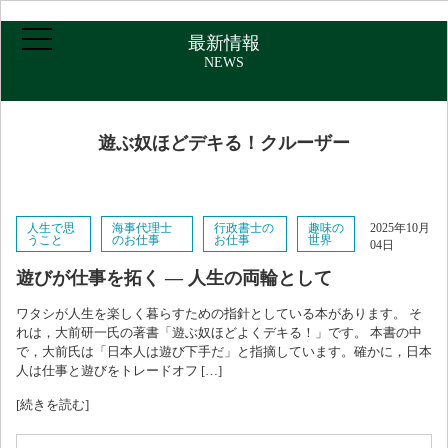
最新情報
NEWS
ホーム
遊ぶ奴ほどデキる！クルーザー
ご挨拶・プロフィール
人生で思
海事代理士
行政書士の
趣味の
2025年10月
うこと
のお仕事
お仕事
世界
04日
取扱業務
遊びが仕事を拓く ― 人生の両輪として
報酬について
ワタシが人生を楽しく暮らすための指針としている本があります。 そ
れは，大前研一氏の著書「遊ぶ奴ほどよくデキる！」です。 本書の中
で，大前氏は「日本人は遊び下手だ」と指摘しています。確かに，日本
人は仕事と遊びをトレードオフ […]
アクセス
[続きを読む]
お問い合わせ