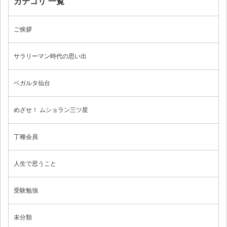
カテゴリ 一覧
お問い合わせ
ご挨拶
サラリーマン時代の思い出
ブログ
ベガルタ仙台
めざせ！ ムショラン三ツ星
丁種会員
人生で思うこと
受験勉強
未分類