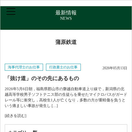
最新情報
NEWS
蒲原鉄道
ホーム
海事代理士のお仕事
行政書士のお仕事
2026年05月13日
ご挨拶・プロフィール
「抜け道」のその先にあるもの
2026年5月6日朝，福島県郡山市の磐越自動車道上り線で，新潟県の北
取扱業務
越高等学校男子ソフトテニス部の生徒らを乗せたマイクロバスがガード
レール等に衝突し，高校生1人が亡くなり，多数の方が重軽傷を負うと
いう痛ましい事故が発生し […]
報酬について
[続きを読む]
アクセス