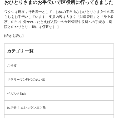
おひとりさまのお手伝いで区役所に行ってきました
ワタシは現在，行政書士として，お体の不自由なおひとりさま女性の暮
ブログ
らしをお手伝いしています。支援内容は大きく「財産管理」と「身上看
護」の2つに分かれ，たとえば入院中の金銭管理や役所への手続き，病
院とのやりとり，時には必要な […]
[続きを読む]
カテゴリ 一覧
ご挨拶
サラリーマン時代の思い出
ベガルタ仙台
めざせ！ ムショラン三ツ星