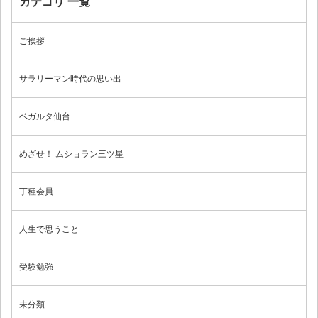
カテゴリ 一覧
お問い合わせ
ご挨拶
サラリーマン時代の思い出
ブログ
ベガルタ仙台
めざせ！ ムショラン三ツ星
丁種会員
人生で思うこと
受験勉強
未分類