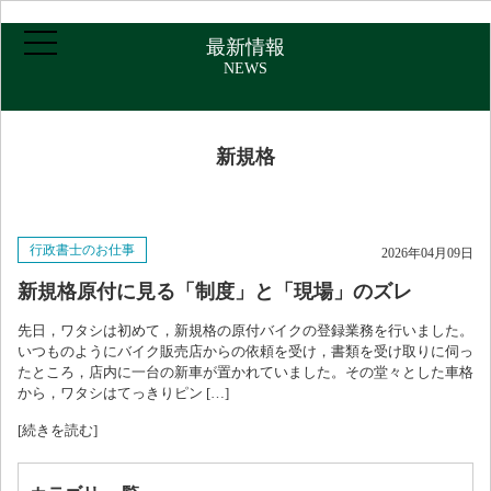
最新情報
NEWS
新規格
ホーム
行政書士のお仕事
2026年04月09日
ご挨拶・プロフィール
新規格原付に見る「制度」と「現場」のズレ
先日，ワタシは初めて，新規格の原付バイクの登録業務を行いました。
取扱業務
いつものようにバイク販売店からの依頼を受け，書類を受け取りに伺っ
たところ，店内に一台の新車が置かれていました。その堂々とした車格
から，ワタシはてっきりピン […]
報酬について
[続きを読む]
アクセス