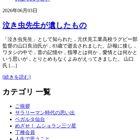
2026年06月03日
泣き虫先生が遺したもの
「泣き虫先生」として知られた，元伏見工業高校ラグビー部
監督の山口良治氏が，83歳で逝去されました。訃報に接し，
ワタシの中で，昔の記憶や，指導とは何か，愛情とは何かと
いう思いが，とりとめもなくよみがえってきました。 山口
氏 […]
[続きを読む]
カテゴリ 一覧
ご挨拶
サラリーマン時代の思い出
ベガルタ仙台
めざせ！ ムショラン三ツ星
丁種会員
人生で思うこと