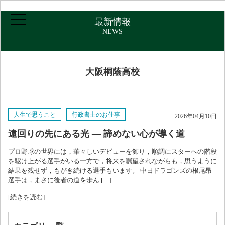
最新情報
NEWS
大阪桐蔭高校
ホーム
人生で思うこと
行政書士のお仕事
2026年04月10日
ご挨拶・プロフィール
遠回りの先にある光 ― 諦めない心が導く道
プロ野球の世界には，華々しいデビューを飾り，順調にスターへの階段
取扱業務
を駆け上がる選手がいる一方で，将来を嘱望されながらも，思うように
結果を残せず，もがき続ける選手もいます。 中日ドラゴンズの根尾昂
選手は，まさに後者の道を歩ん […]
報酬について
[続きを読む]
アクセス