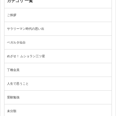
カテゴリ 一覧
お問い合わせ
ご挨拶
サラリーマン時代の思い出
ブログ
ベガルタ仙台
めざせ！ ムショラン三ツ星
丁種会員
人生で思うこと
受験勉強
未分類