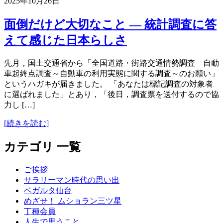
2025年10月26日
面倒だけど大切なこと ― 統計調査に答
えて感じた日本らしさ
先月，国土交通省から「全国道路・街路交通情勢調査 自動
車起終点調査～自動車の利用実態に関する調査～のお願い」
というハガキが届きました。 「あなたは標記調査の対象者
に選ばれました」とあり，「後日，調査票を送付するので協
力し […]
[続きを読む]
カテゴリ 一覧
ご挨拶
サラリーマン時代の思い出
ベガルタ仙台
めざせ！ ムショラン三ツ星
丁種会員
人生で思うこと