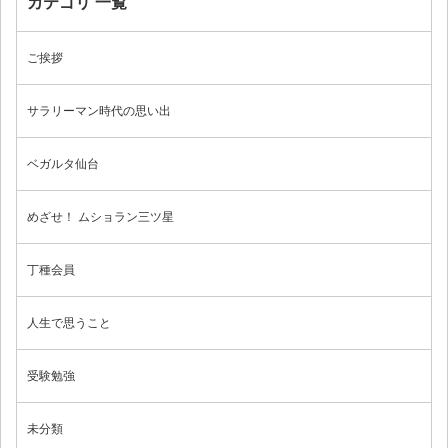
カテゴリ 一覧
お問い合わせ
ご挨拶
サラリーマン時代の思い出
ブログ
ベガルタ仙台
めざせ！ ムショラン三ツ星
丁種会員
人生で思うこと
受験勉強
未分類