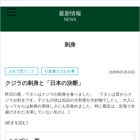
最新情報
NEWS
刺身
ホーム
人生で思うこと
行政書士のお仕事
2026年05月24日
ご挨拶・プロフィール
クジラの刺身と「日本の決断」
昨日の夜，ワタシはクジラの刺身を食べました。 ワタシは昔からク
取扱業務
ジラが好きです。子どもの頃は缶詰の大和煮が大好物でしたし，大人に
なってからは刺身の美味しさにも目覚めました。特に最近は，近海で水
揚げされた冷凍していない生の […]
報酬について
[続きを読む]
アクセス