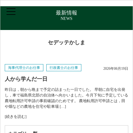
最新情報
NEWS
ホーム
セデッテかしま
ご挨拶・プロフィール
海事代理士のお仕事
行政書士のお仕事
2026年06月19日
取扱業務
人から学んだ一日
昨日は，朝から晩まで予定の詰まった一日でした。 早朝に自宅を出発
報酬について
し，車で福島県北部の自治体へ向かいました。今月下旬に予定している
農地転用許可申請の事前確認のためです。 農地転用許可申請とは，田
や畑などの農地を住宅や駐車場 […]
アクセス
[続きを読む]
お問い合わせ