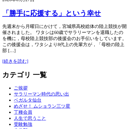
「勝手に応援する」という幸せ
先週末から月曜日にかけて，宮城県高校総体の陸上競技が開
催されました。 ワタシは60歳でサラリーマンを退職したの
を機に，母校陸上競技部の後援会のお手伝いをしています。
この後援会は，ワタシより8代上の先輩方が，「母校の陸上
部 […]
[続きを読む]
カテゴリ 一覧
ご挨拶
サラリーマン時代の思い出
ベガルタ仙台
めざせ！ ムショラン三ツ星
丁種会員
人生で思うこと
受験勉強