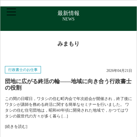
最新情報
NEWS
みまもり
ホーム
行政書士のお仕事
2026年04月21日
ご挨拶・プロフィール
団地に広がる終活の輪――地域に向き合う行政書士
の役割
取扱業務
この間の日曜日，ワタシの住む町内会で年次総会が開催され，終了後に
ワタシが講師を務める終活に関する簡単なセミナーを行いました。 ワ
タシの住む住宅団地は，昭和40年頃に開発された地域で，かつてはワ
報酬について
タシの親世代の方々が多く暮ら […]
[続きを読む]
アクセス