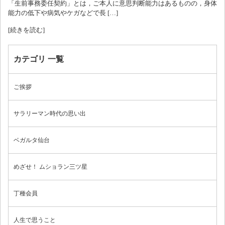
「生前事務委任契約」とは，ご本人に意思判断能力はあるものの，身体
能力の低下や病気やケガなどで長 […]
[続きを読む]
カテゴリ 一覧
ご挨拶
サラリーマン時代の思い出
ベガルタ仙台
めざせ！ ムショラン三ツ星
丁種会員
人生で思うこと