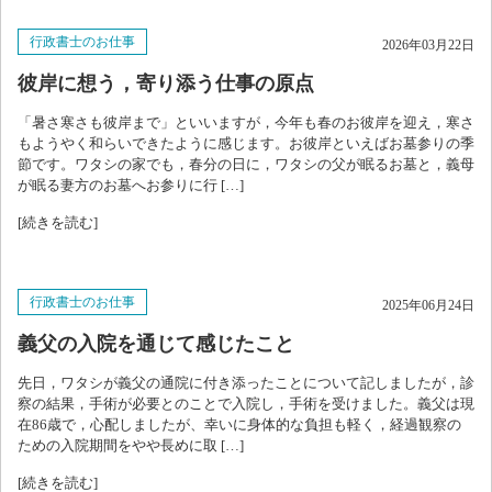
行政書士のお仕事
2026年03月22日
お問い合わせ
彼岸に想う，寄り添う仕事の原点
「暑さ寒さも彼岸まで」といいますが，今年も春のお彼岸を迎え，寒さ
ブログ
もようやく和らいできたように感じます。お彼岸といえばお墓参りの季
節です。ワタシの家でも，春分の日に，ワタシの父が眠るお墓と，義母
が眠る妻方のお墓へお参りに行 […]
[続きを読む]
行政書士のお仕事
2025年06月24日
義父の入院を通じて感じたこと
先日，ワタシが義父の通院に付き添ったことについて記しましたが，診
察の結果，手術が必要とのことで入院し，手術を受けました。義父は現
在86歳で，心配しましたが、幸いに身体的な負担も軽く，経過観察の
ための入院期間をやや長めに取 […]
[続きを読む]