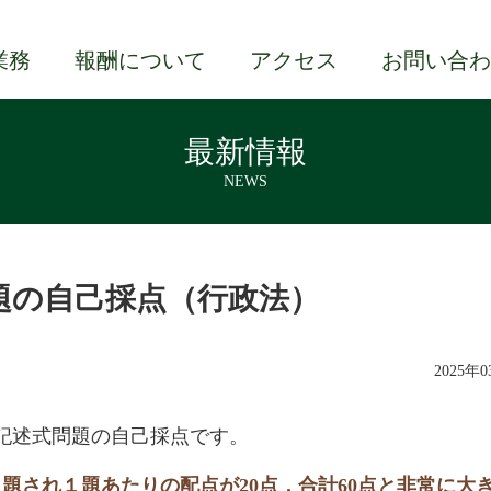
業務
報酬について
アクセス
お問い合わ
最新情報
NEWS
題の自己採点（行政法）
2025年
記述式問題の自己採点です。
題され１題あたりの配点が20点，合計60点と非常に大