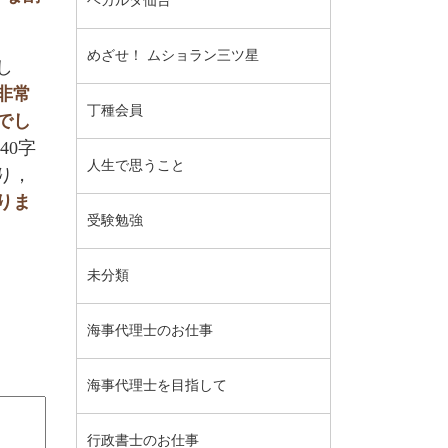
ベガルタ仙台
めざせ！ ムショラン三ツ星
し
非常
丁種会員
でし
40字
人生で思うこと
り，
りま
受験勉強
未分類
海事代理士のお仕事
海事代理士を目指して
行政書士のお仕事