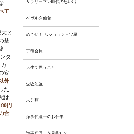
サラリーマン時代の思い出
な」
べて
ベガルタ仙台
愛犬と
めざせ！ ムショラン三ツ星
の基
終
丁種会員
センタ
，万
人生で思うこと
の変
以外
受験勉強
った
配は
未分類
80円
の合
海事代理士のお仕事
海事代理士を目指して