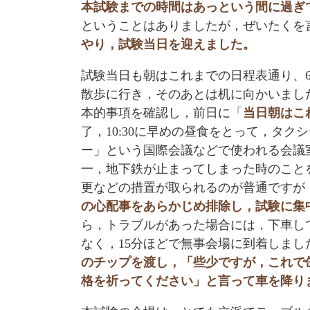
本試験までの時間はあっという間に過ぎ
ということはありましたが，ぜいたくを
やり，試験当日を迎えました。
試験当日も朝はこれまでの日程表通り、6:
散歩に行き，そのあとは机に向かいまし
本的事項を確認し，前日に「
当日朝はこ
了，10:30に早めの昼食をとって，タ
ー」という国際会議などで使われる会議
一，地下鉄が止まってしまった時のこと
更などの措置が取られるのが普通ですが
の心配事をあらかじめ排除し，試験に集
ら，トラブルがあった場合には，下車し
なく，15分ほどで無事会場に到着しまし
のチップを渡し，「些少ですが，これで
格を祈ってください」と言って車を降り