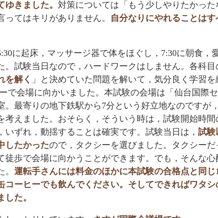
てゆきました。
対策については「もう少しやりたかった
言ってはキリがありません。
自分なりにやれることはす
30に起床，マッサージ器で体をほぐし，7:30に朝食，
た。試験当日なので，ハードワークはしません。各科目
れを解く
」と決めていた問題を解いて，気分良く学習を
クシーで会場に向かいました。本試験の会場は「仙台国際
室。最寄りの地下鉄駅から7分という好立地なのですが
を考えました。おそらく，そういう時は，試験開始時間
，いずれ，動揺することは確実です。試験当日は，
試験
中したかった
ので，タクシーを選びました。タクシーだ
て徒歩で会場に向かうことができます。でも，そんな心
た。
運転手さんには料金のほかに本試験の合格点と同じ1
缶コーヒーでも飲んでください。そしてできればワタシ
ました。