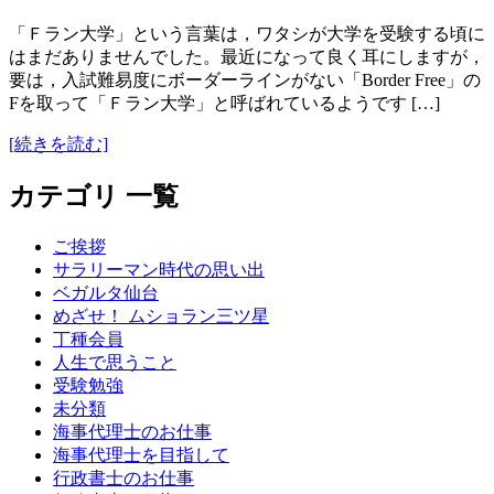
「Ｆラン大学」という言葉は，ワタシが大学を受験する頃に
はまだありませんでした。最近になって良く耳にしますが，
要は，入試難易度にボーダーラインがない「Border Free」の
Fを取って「Ｆラン大学」と呼ばれているようです […]
[続きを読む]
カテゴリ 一覧
ご挨拶
サラリーマン時代の思い出
ベガルタ仙台
めざせ！ ムショラン三ツ星
丁種会員
人生で思うこと
受験勉強
未分類
海事代理士のお仕事
海事代理士を目指して
行政書士のお仕事