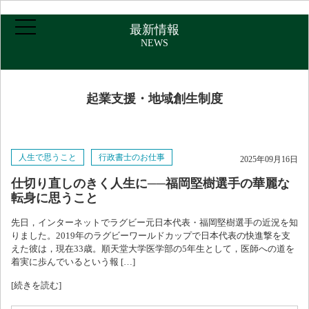
最新情報
NEWS
ホーム
起業支援・地域創生制度
ご挨拶・プロフィール
人生で思うこと
行政書士のお仕事
2025年09月16日
取扱業務
仕切り直しのきく人生に──福岡堅樹選手の華麗な
転身に思うこと
報酬について
先日，インターネットでラグビー元日本代表・福岡堅樹選手の近況を知
りました。2019年のラグビーワールドカップで日本代表の快進撃を支
えた彼は，現在33歳。順天堂大学医学部の5年生として，医師への道を
アクセス
着実に歩んでいるという報 […]
[続きを読む]
お問い合わせ