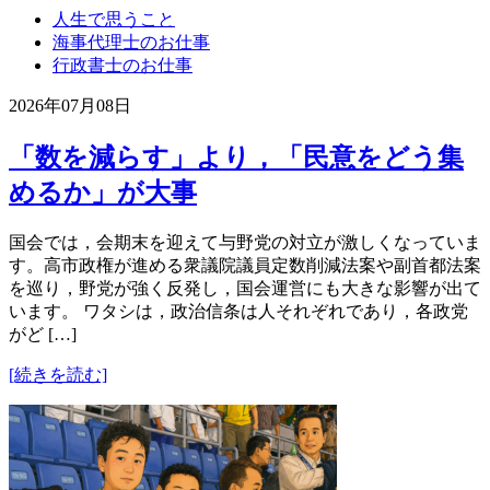
人生で思うこと
海事代理士のお仕事
行政書士のお仕事
2026年07月08日
「数を減らす」より，「民意をどう集
めるか」が大事
国会では，会期末を迎えて与野党の対立が激しくなっていま
す。高市政権が進める衆議院議員定数削減法案や副首都法案
を巡り，野党が強く反発し，国会運営にも大きな影響が出て
います。 ワタシは，政治信条は人それぞれであり，各政党
がど […]
[続きを読む]