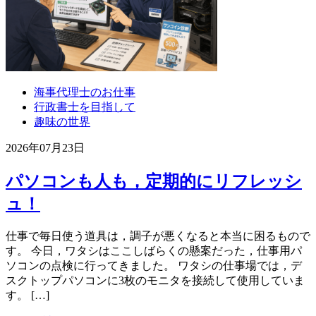
海事代理士のお仕事
行政書士を目指して
趣味の世界
2026年07月23日
パソコンも人も，定期的にリフレッシ
ュ！
仕事で毎日使う道具は，調子が悪くなると本当に困るもので
す。 今日，ワタシはここしばらくの懸案だった，仕事用パ
ソコンの点検に行ってきました。 ワタシの仕事場では，デ
スクトップパソコンに3枚のモニタを接続して使用していま
す。 […]