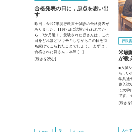
合格発表の日に，原点を思い出
す
昨日，令和7年度行政書士試験の合格発表が
ありました。11月7日に試験が行われてか
ら，3か月近く。受験された皆さんは，この
日をどれほどヤキモキしながらこの日を待
行政
ち続けてこられたことでしょう。 まずは，
米騒
合格された皆さん，本当 […]
が教
[続きを読む]
■入試
ら，い
学共通
薦入試
て大学
です。そ
[続きを
受
人生