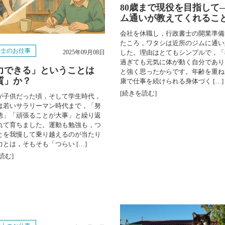
80歳まで現役を目指して
ム通いが教えてくれるこ
会社を休職し，行政書士の開業準備
たころ，ワタシは近所のジムに通い
書士のお仕事
2025年09月08日
した。理由はとてもシンプルで，「
過ぎても元気に体が動く自分であり
力できる」ということは
と強く思ったからです。年齢を重ね
質」か？
康で仕事を続けられる身体づく […]
[続きを読む]
が子供だった頃，そして学生時代，
は若いサラリーマン時代まで，「努
徳」「頑張ることが大事」と繰り返
れて育ちました。運動も勉強も，つ
とを我慢して乗り越えるのが当たり
力とは，そもそも「つらい […]
読む]