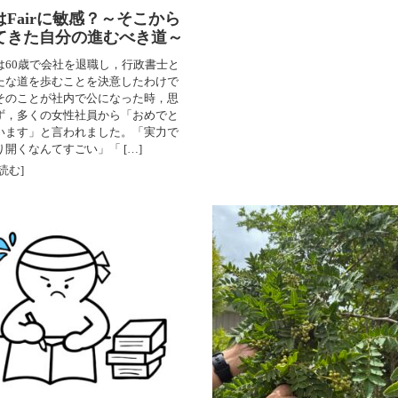
はFairに敏感？～そこから
てきた自分の進むべき道～
は60歳で会社を退職し，行政書士と
たな道を歩むことを決意したわけで
そのことが社内で公になった時，思
ず，多くの女性社員から「おめでと
います」と言われました。「実力で
開くなんてすごい」「 […]
読む]