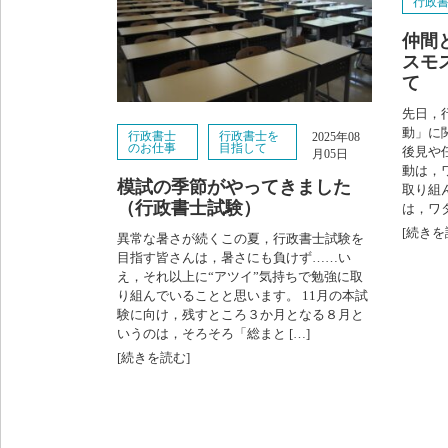
行政
仲間
スモ
て
先日，
動」に
行政書士
行政書士を
2025年08
のお仕事
目指して
後見や
月05日
動は，
模試の季節がやってきました
取り組
（行政書士試験）
は，ワ
[続きを
異常な暑さが続くこの夏，行政書士試験を
目指す皆さんは，暑さにも負けず……い
え，それ以上に“アツイ”気持ちで勉強に取
り組んでいることと思います。 11月の本試
験に向け，残すところ３か月となる８月と
いうのは，そろそろ「総まと […]
[続きを読む]