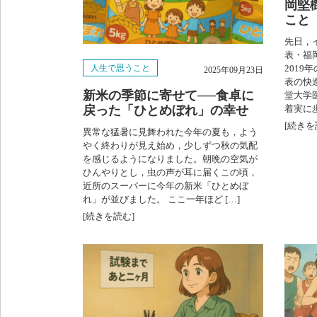
岡堅
こと
先日，
表・福
人生で思うこと
201
2025年09月23日
表の快
新米の季節に寄せて──食卓に
堂大学
戻った「ひとめぼれ」の幸せ
着実に歩
[続きを
異常な猛暑に見舞われた今年の夏も，よう
やく終わりが見え始め，少しずつ秋の気配
を感じるようになりました。朝晩の空気が
ひんやりとし，虫の声が耳に届くこの頃，
近所のスーパーに今年の新米「ひとめぼ
れ」が並びました。 ここ一年ほど […]
[続きを読む]