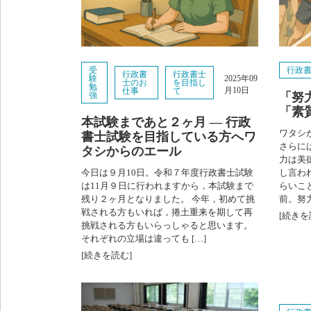
受
行政
行政書
行政書士
験
2025年09
士のお
を目指し
勉
月10日
仕事
て
強
「努
「素
本試験まであと２ヶ月 ― 行政
ワタシ
書士試験を目指している方へワ
さらに
タシからのエール
力は美
今日は９月10日。令和７年度行政書士試験
し言わ
は11月９日に行われますから，本試験まで
らいこ
残り２ヶ月となりました。 今年，初めて挑
前。努
戦される方もいれば，捲土重来を期して再
[続きを
挑戦される方もいらっしゃると思います。
それぞれの立場は違っても […]
[続きを読む]