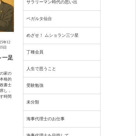
サラリーマン時代の思い出
ベガルタ仙台
めざせ！ ムショラン三ツ星
025年12
05日
丁種会員
～一足
人生で思うこと
の家の
本格的
政書士
受験勉強
席し，
す時間
未分類
海事代理士のお仕事
海事代理士を目指して