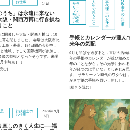
行
と
お仕事
人
事
14日
サラ
政
生
代
リー
書
で
理
マン
士
のうち」は永遠に来ない
思
士
時代
の
う
の
の思
お
大阪・関西万博に行き損ね
こ
お
い出
仕
と
仕
うこと
事
事
3日に開幕した大阪・関西万博は，10
手帳とカレンダーが運ん
日に幕を閉じました。 会場は大阪市此
来年の気配
人工島・夢洲。184日間の会期中，
の国と地域，そして国際機関が参加し，
9月も半ばを過ぎると，書店の店頭に2
多級の規模となったそうです。来場
年の手帳やカレンダーが並び始めま
月末時点 […]
年のことながら，その光景に触れる
読む]
年が経つのは早いな」としみじみ思
す。 サラリーマン時代のワタシは
かさず紙の手帳を買い，新し […]
[続きを読む]
で思
行政書士の
2025年09月
と
お仕事
16日
り直しのきく人生に──福