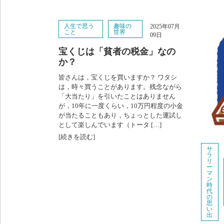
人生で思う
趣味の
2025年07月
こと
世界
09日
宝くじは「貧者の税金」なの
か？
皆さんは，宝くじを買いますか？ ワタシ
は，時々買うことがあります。残念ながら
「大当たり」を引いたことはありません
が，10年に一度くらい，10万円程度の小金
が当たることもあり，ちょっとした運試し
として楽しんでいます（トータ […]
[続きを読む]
サ
ラ
リ
ー
マ
ン
時
代
の
思
い
出