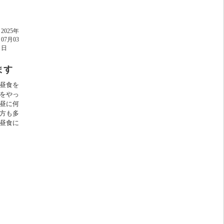
2025年
07月03
日
ます
昼食を
をやっ
昼に何
方も多
昼食に