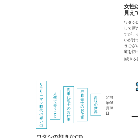
女性
見え
ワタシ
して新
すが，
いがけ
うござ
道を切り
[続きを
サ
ラ
海
リ
行
人
事
ー
政
生
代
趣
2025
マ
書
で
理
味
年06
ン
士
思
士
の
時
の
月28
う
の
世
代
お
こ
お
界
日
の
仕
と
仕
思
事
事
い
出
ワタシの好きなCD