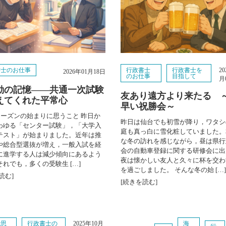
書士のお仕事
行政書士
行政書士を
2
2026年01月18日
のお仕事
目指して
月
動の記憶――共通一次試験
友あり遠方より来たる 
えてくれた平常心
早い祝勝会～
シーズンの始まりに思うこと 昨日か
昨日は仙台でも初雪が降り，ワタシ
わゆる「センター試験」，「大学入
庭も真っ白に雪化粧していました。
テスト」が始まりました。近年は推
な冬の訪れを感じながら，昼は県行
や総合型選抜が増え，一般入試を経
会の自動車登録に関する研修会に出
に進学する人は減少傾向にあるよう
夜は懐かしい友人と久々に杯を交わ
れでも，多くの受験生 […]
を過ごしました。 そんな冬の始 […]
読む]
[続きを読む]
で思
行政書士の
海
2025年10月