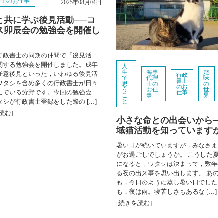
書士のお仕事
2025年08月04日
と共に学ぶ後見活動──コ
ス卯辰会の勉強会を開催し
行政書士の同期の仲間で「後見活
関する勉強会を開催しました。成年
人
生
海事
趣
任意後見といった，いわゆる後見活
行政
で
代理
味
書士
ワタシを含め多くの行政書士が日々
思
士の
の
のお
う
お仕
世
んでいる分野です。今回の勉強会
仕事
こ
事
界
タシが行政書士登録をした際の […]
と
読む]
小さな命との出会いから─
域猫活動を知っています
暑い日が続いていますが，みなさま
がお過ごしでしょうか。 こうした
になると，ワタシは決まって，数年
る夜の出来事を思い出します。 あ
も，今日のように蒸し暑い日でした
も，夜は雨。寝苦しさもあるな […]
[続きを読む]