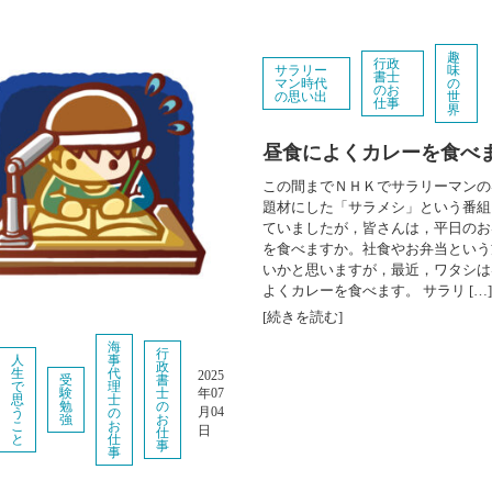
趣
行政
サラリー
味
書士
マン時代
の
のお
の思い出
世
仕事
界
昼食によくカレーを食べ
この間までＮＨＫでサラリーマンの
題材にした「サラメシ」という番組
ていましたが，皆さんは，平日のお
を食べますか。社食やお弁当という
いかと思いますが，最近，ワタシは
よくカレーを食べます。 サラリ […]
[続きを読む]
海
行
人
事
政
生
代
2025
受
書
で
理
年07
験
士
思
士
勉
の
月04
う
の
強
お
こ
お
日
仕
と
仕
事
事