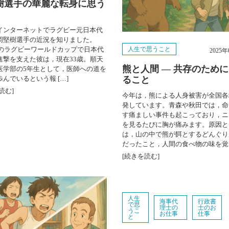
樹選手の華麗な転身に思う
インターネットでラグビー元日本代
岡堅樹選手の近況を知りました。
人生で思うこと
9年のラグビーワールドカップで日本代
2025
進撃を支えた彼は，現在33歳。順天
熊と人間 ― 共存のため
医学部の5年生として，医師への道を
ること
んでいるという報 […]
読む]
今年は，熊による人身被害が全国各
発しています。青森や秋田では，命
す痛ましい事件も起こっており，ニ
を見るたびに胸が痛みます。原因と
は，山の中で熊が餌とするどんぐり
だったこと，人間の食べ物の味を覚 [
[続きを読む]
人生
海事代
行政書
で思
理士の
士のお
うこ
お仕事
仕事
と