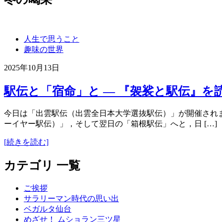
人生で思うこと
趣味の世界
2025年10月13日
駅伝と「宿命」と ― 『袈裟と駅伝』を
今日は「出雲駅伝（出雲全日本大学選抜駅伝）」が開催されま
ーイヤー駅伝）」，そして翌日の「箱根駅伝」へと，日 […]
[続きを読む]
カテゴリ 一覧
ご挨拶
サラリーマン時代の思い出
ベガルタ仙台
めざせ！ ムショラン三ツ星