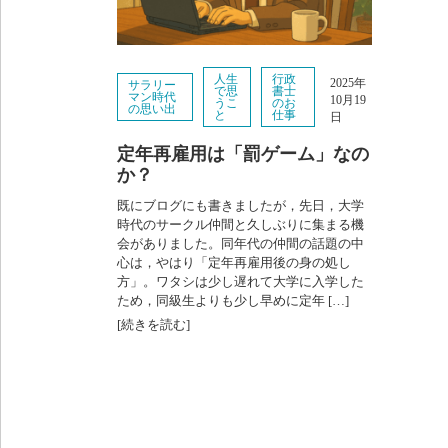
人生
行政
2025年
サラリー
で思
書士
マン時代
10月19
うこ
のお
の思い出
と
仕事
日
定年再雇用は「罰ゲーム」なの
か？
既にブログにも書きましたが，先日，大学
時代のサークル仲間と久しぶりに集まる機
会がありました。同年代の仲間の話題の中
心は，やはり「定年再雇用後の身の処し
方」。ワタシは少し遅れて大学に入学した
ため，同級生よりも少し早めに定年 […]
[続きを読む]