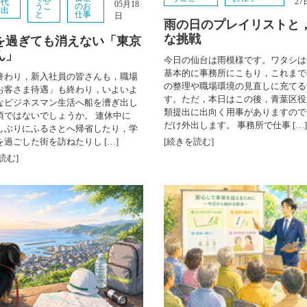
27
時代
05月18
うこ
のお
い出
と
仕事
日
雨の日のプレイリストと
な挑戦
を過ぎても消えない「東京
ん」
今日の仙台は雨模様です。ワタシは
基本的に事務所にこもり，これまで
終わり，新入社員の皆さんも，職場
の整理や職場環境の見直しに充てる
お客さま待遇」も終わり，いよいよ
す。ただ，本日はこの後，青葉区役
なビジネスマン生活へ船を漕ぎ出し
類提出に出向く用事がありますので
頃ではないでしょうか。 連休中に
だけ外出します。 事務所で仕事 […]
しぶりにふるさとへ帰省したり，学
を過ごした街を訪ねたりし […]
[続きを読む]
読む]