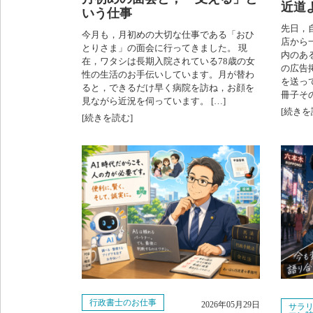
近道
いう仕事
先日，
今月も，月初めの大切な仕事である「おひ
店から
とりさま」の面会に行ってきました。 現
内のあ
在，ワタシは長期入院されている78歳の女
の広告
性の生活のお手伝いしています。月が替わ
を送っ
ると，できるだけ早く病院を訪ね，お顔を
冊子その
見ながら近況を伺っています。 […]
[続きを
[続きを読む]
行政書士のお仕事
2026年05月29日
サラ