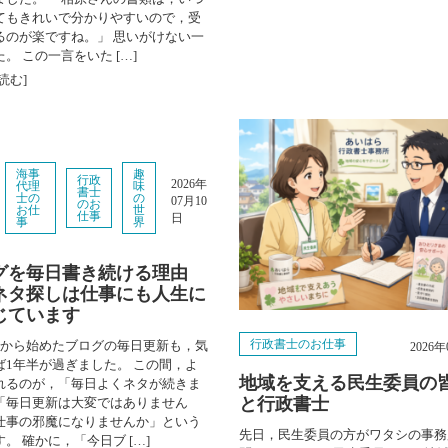
てもきれいで分かりやすいので，受
るのが楽ですね。」 思いがけない一
。 この一言をいた […]
読む]
海事
趣
行政
2026年
代理
味
書士
士の
の
07月10
のお
お仕
世
仕事
日
事
界
グを毎日書き続ける理由
ネタ探しは仕事にも人生に
じています
行政書士のお仕事
月から始めたブログの毎日更新も，気
2026
ば1年半が過ぎました。 この間，よ
地域を支える民生委員の
れるのが，「毎日よくネタが続きま
と行政書士
「毎日更新は大変ではありません
仕事の邪魔になりませんか」という
先日，民生委員の方がワタシの事務
。 確かに，「今日ブ […]