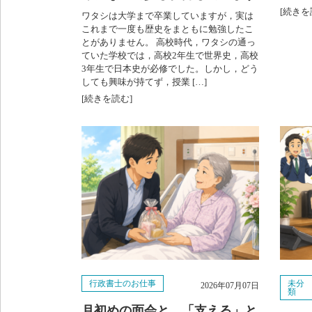
[続きを
ワタシは大学まで卒業していますが，実は
これまで一度も歴史をまともに勉強したこ
とがありません。 高校時代，ワタシの通っ
ていた学校では，高校2年生で世界史，高校
3年生で日本史が必修でした。しかし，どう
しても興味が持てず，授業 […]
[続きを読む]
行政書士のお仕事
未分
2026年07月07日
類
月初めの面会と，「支える」と