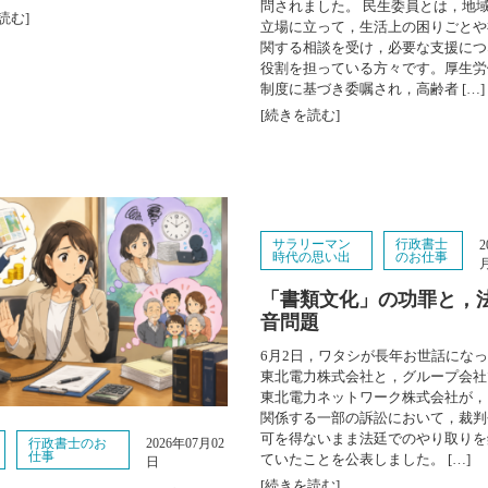
問されました。 民生委員とは，地
読む]
立場に立って，生活上の困りごとや
関する相談を受け，必要な支援につ
役割を担っている方々です。厚生労
制度に基づき委嘱され，高齢者 […]
[続きを読む]
サラリーマン
行政書士
2
時代の思い出
のお仕事
「書類文化」の功罪と，
音問題
6月2日，ワタシが長年お世話にな
東北電力株式会社と，グループ会社
東北電力ネットワーク株式会社が，
関係する一部の訴訟において，裁判
可を得ないまま法廷でのやり取りを
行政書士のお
2026年07月02
仕事
ていたことを公表しました。 […]
日
[続きを読む]