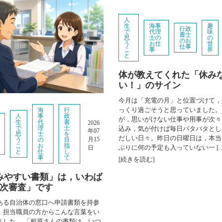
人
生
海事
趣
行政
で
代理
味
書士
思
士の
の
のお
う
お仕
世
仕事
こ
事
界
と
体が教えてくれた「休み
い！」のサイン
今月は「充電の月」と位置づけて，
っくり過ごそうと思っていました。
海
行
人
事
政
が，思いがけない仕事や用事が次々
生
代
書
2026
で
理
士
込み，気が付けば毎日バタバタとし
年07
思
士
を
だしい日々。昨日の日曜日は，本当
月15
う
の
目
こ
お
指
ぶりに何の予定も入っていない一 […
日
と
仕
し
事
て
[続きを読む]
みやすい書類」は，いわば
0次審査」です
ある自治体の窓口へ申請書類を持参
，担当職員の方からこんな言葉をい
ました。 「相原さんの書類は，いつ