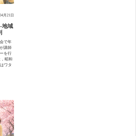
年04月21日
―地域
割
会で年
が講師
ーを行
は，昭和
てはワタ