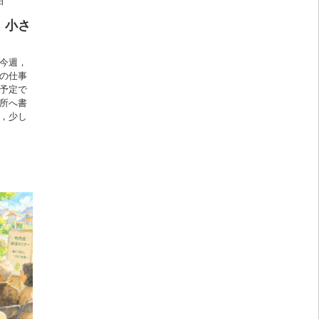
日
，小さ
今週，
の仕事
予定で
所へ書
，少し