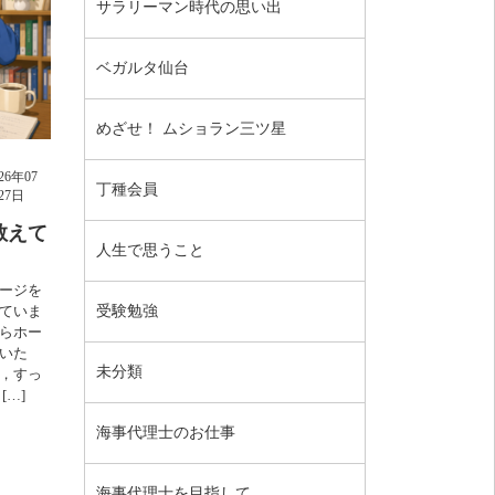
サラリーマン時代の思い出
ベガルタ仙台
めざせ！ ムショラン三ツ星
026年07
丁種会員
27日
教えて
人生で思うこと
ージを
受験勉強
ていま
らホー
いた
未分類
，すっ
…]
海事代理士のお仕事
海事代理士を目指して