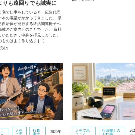
よりも遠回りでも誠実に
自宅で仕事をしていると，広告代理
一本の電話がかかってきました。 県
る自治体が発行する終活関連冊子へ
掲載のご案内とのことでした。 資料
ていただき，中身を拝見しました。
ものはよく作り込ま […]
読む]
人生
行政
人生で思
行政書士の
20
2026年
リー
で思
書士
うこと
お仕事