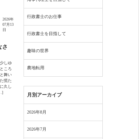
行政書士のお仕事
2026年
07月13
日
行政書士を目指して
なさ
趣味の世界
少しゆ
農地転用
ところ
と舞い
た慌た
に久し
]
月別アーカイブ
2026年8月
2026年7月