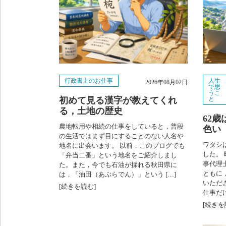
行政書士のお仕事
人生
2026年08月02日
で思
うこ
初めて見る漢字が教えてくれ
と
る，土地の歴史
62
農地転用や相続の仕事をしていると，普段
色い
の生活ではまず目にすることのない人名や
ワタシ
地名に出会います。 以前，このブログでも
した。
「弁当二番」という地名をご紹介しまし
事代理
た。また，今でも石油が採れる秋田県に
ともに
は，「油田（あぶらでん）」という […]
いただ
[続きを読む]
仕事だけ
[続きを