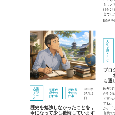
も，と
け付け
言でした
[続きを
人
生
で
思
う
こ
と
ブロ
――
も通
人生
昨年2
2026年
海事代
行政書
で思
理士の
士のお
が付け
07月12
うこ
お仕事
仕事
と
日
く言わ
すね」
歴史を勉強しなかったことを，
か」「
今になって少し後悔しています
言葉です