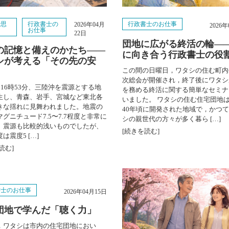
で思
行政書士の
行政書士のお仕事
2026年04月
2026
と
お仕事
22日
団地に広がる終活の輪―
の記憶と備えのかたち——
に向き合う行政書士の役
シが考える「その先の安
この間の日曜日，ワタシの住む町内
次総会が開催され，終了後にワタシ
日16時53分、三陸沖を震源とする地
を務める終活に関する簡単なセミナ
生し、青森、岩手、宮城など東北各
いました。 ワタシの住む住宅団地
きな揺れに見舞われました。地震の
40年頃に開発された地域で，かつ
グニチュード7.5〜7.7程度と非常に
シの親世代の方々が多く暮ら […]
、震源も比較的浅いものでしたが、
[続きを読む]
は震度5 […]
読む]
書士のお仕事
2026年04月15日
団地で学んだ「聴く力」
，ワタシは市内の住宅団地におい