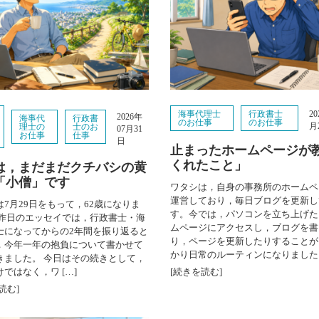
海事代理士
行政書士
2
2026年
海事代
行政書
のお仕事
のお仕事
月
理士の
士のお
07月31
お仕事
仕事
日
止まったホームページが
くれたこと」
歳は，まだまだクチバシの黄
「小僧」です
ワタシは，自身の事務所のホームペ
運営しており，毎日ブログを更新し
は7月29日をもって，62歳になりま
す。今では，パソコンを立ち上げた
 昨日のエッセイでは，行政書士・海
ムページにアクセスし，ブログを書
士になってからの2年間を振り返ると
り，ページを更新したりすることが
，今年一年の抱負について書かせて
かり日常のルーティンになりました [
きました。 今日はその続きとして，
ではなく，ワ […]
[続きを読む]
読む]