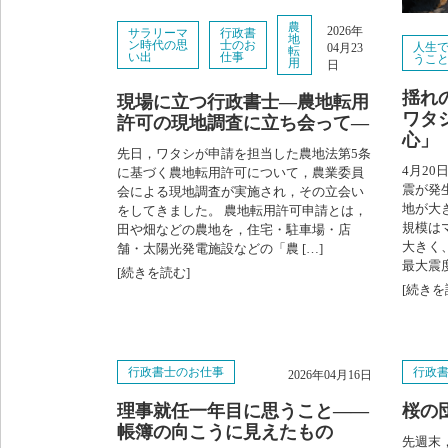
農
2026年
サラリーマ
行政書
地
ン時代の思
士のお
人生
04月23
転
い出
仕事
うこ
用
日
揺れ
現場に立つ行政書士―農地転用
ワタ
許可の現地調査に立ち会って―
心」
先日，ワタシが申請を担当した農地法第5条
4月20
に基づく農地転用許可について，農業委員
震が発
会による現地調査が実施され，その立会い
地が大
をしてきました。 農地転用許可申請とは，
規模はマ
田や畑などの農地を，住宅・駐車場・店
大きく
舗・太陽光発電施設などの「農 […]
最大震度
[続きを読む]
[続きを
行政書士のお仕事
行政
2026年04月16日
理事就任一年目に思うこと——
桜の
帳簿の向こうに見えたもの
先週末