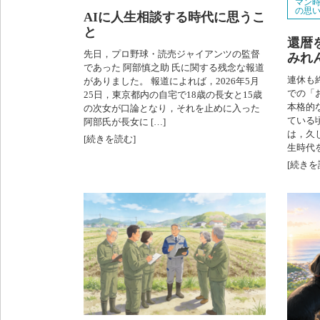
マン
の思
AIに人生相談する時代に思うこ
と
還暦
先日，プロ野球・読売ジャイアンツの監督
みれ
であった 阿部慎之助 氏に関する残念な報道
連休も
がありました。 報道によれば，2026年5月
での「
25日，東京都内の自宅で18歳の長女と15歳
本格的
の次女が口論となり，それを止めに入った
ている
阿部氏が長女に […]
は，久
[続きを読む]
生時代
[続きを