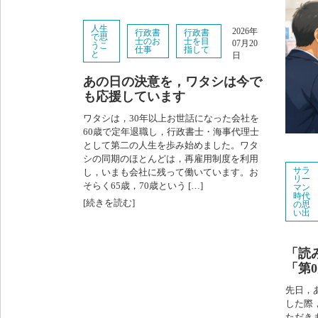
人生
2026年
行政書
行政書
で思
士のお
士を目
07月20
うこ
仕事
指して
と
日
あの日の決意を，ワタシは今で
も応援しています
ワタシは，30年以上お世話になった会社を
60歳で定年退職し，行政書士・海事代理士
として第二の人生を歩み始めました。ワタ
シの同期のほとんどは，再雇用制度を利用
サラ
し，いまも会社に残って働いています。お
リー
そらく65歳，70歳という […]
マン
時代
[続きを読む]
の思
い出
「読
「第
先日，
した際
ただき