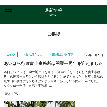
最新情報
NEWS
ご挨拶
ホーム
ご挨拶
人生で思うこと
行政書士のお仕事
2025年07月29日
ご挨拶・プロフィール
あいはら行政書士事務所は開業一周年を迎えました
本日，ワタシは61歳の誕生日を迎え，同時に「あいはら行政書士事務
取扱業務
所」の開業一周年という節目を迎えることができました。昨年，還暦の
誕生日に事務所を立ち上げてから本当にあっという間の一年でした。
ワタシは一年前，自宅を事務所 […]
報酬について
[続きを読む]
アクセス