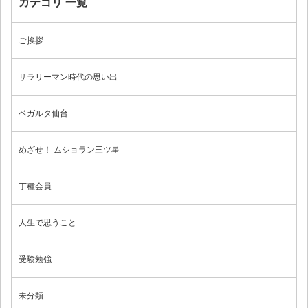
カテゴリ 一覧
ご挨拶
サラリーマン時代の思い出
ベガルタ仙台
めざせ！ ムショラン三ツ星
丁種会員
人生で思うこと
受験勉強
未分類